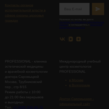
Контакты органов
исполнительной власти в
сфере охраны здоровья
Нажимая на кнопку, вы даете
граждан
согласие на обработку персональных
данных
и соглашаетесь с
политикой
конфиденциальности
PROFESSIONAL - клиника
Международный учебный
эстетической медицины
центр косметологов
и врачебной косметологии
PROFESSIONAL
доктора Саромыцкой
в Москве
Москва, Трубниковский
в Волгограде
пер., стр 8/15
Режим работы с 10:00
до 21:00 без перерывов
Доктор Саромыцкая -
и выходных.
официальный сайт
Tел.
+7 (499) 938-45-75