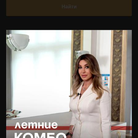
Найти
УСЛУГИ
НАВИГАЦИЯ ПО
САЙТУ
Врачебный прием и
диагностика
Главная
Инъекционная
Блог
косметология
Подписаться на рассылку
PRP-терапия
новостей
Капельницы молодости
Услуги
Аппаратная косметология
БАДы
Лазерная косметология
Магазин
Терапевтическая
Цены
косметология
Отзывы
Коррекция фигуры
Специалисты