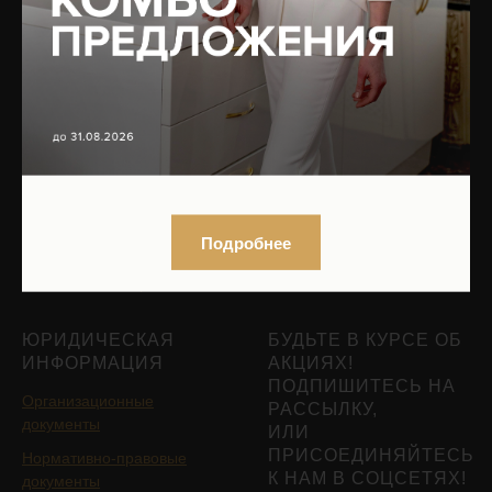
Сочетанные протоколы
О клинике
Мужская косметология
Оборудование
Реабилитация после
Юридическая информация
пластических операций
Вакансии
Трихология
Контакты
Гинекология
Эндокринология
Подробнее
Подобрать процедуру
Записаться на приём
ЮРИДИЧЕСКАЯ
БУДЬТЕ В КУРСЕ ОБ
ИНФОРМАЦИЯ
АКЦИЯХ!
ПОДПИШИТЕСЬ НА
Организационные
РАССЫЛКУ,
документы
ИЛИ
ПРИСОЕДИНЯЙТЕСЬ
Нормативно-правовые
К НАМ В СОЦСЕТЯХ!
документы