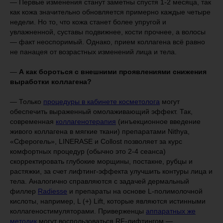
— Первые изменения станут заметны спустя 1-2 месяца, так
как кожа значительно обновляется примерно каждые четыре
недели. Но то, что кожа станет более упругой и
увлажненной, суставы подвижнее, кости прочнее, а волосы
— факт неоспоримый. Однако, прием коллагена всё равно
не панацея от возрастных изменений лица и тела.
—
А как бороться с внешними проявлениями снижения
выработки коллагена?
— Только
процедуры в кабинете косметолога
могут
обеспечить выраженный омолаживающий эффект. Так,
современная
коллагенотерапия
(инъекционное введение
живого коллагена в мягкие ткани) препаратами Nithya,
«Сферогель», LINERASE и Collost позволяет за курс
комфортных процедур (обычно это 2-4 сеанса)
скорректировать глубокие морщины, постакне, рубцы и
растяжки, за счет лифтинг-эффекта улучшить контуры лица и
тела. Аналогично справляются с задачей дермальный
филлер
Radiesse
и препараты на основе L-полимолочной
кислоты, например, L (+) Lift, которые являются истинными
коллагеностимуляторами. Приверженцы
аппаратных же
методик
могут воспользоваться RF-лифтингом —