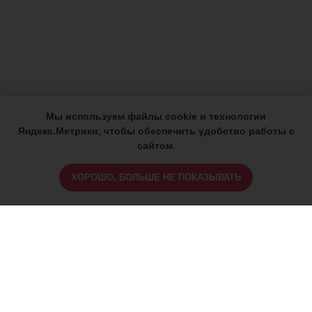
Мы используем файлы cookie и технологии
Яндекс.Метрики, чтобы обеспечить удобство работы с
сайтом.
ХОРОШО, БОЛЬШЕ НЕ ПОКАЗЫВАТЬ
ИМЕЮТСЯ ПРОТИВОПОКАЗАНИЯ,
ПРОКОНСУЛЬТИРУЙТЕСЬ СО
СПЕЦИАЛИСТОМ
18+