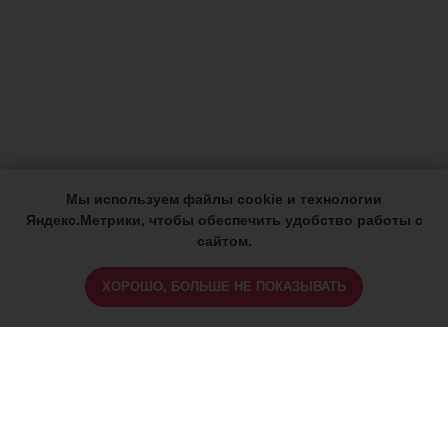
Мы используем файлы cookie и технологии
Яндекс.Метрики, чтобы обеспечить удобство работы с
сайтом.
ХОРОШО, БОЛЬШЕ НЕ ПОКАЗЫВАТЬ
ИМЕЮТСЯ ПРОТИВОПОКАЗАНИЯ,
ПРОКОНСУЛЬТИРУЙТЕСЬ СО
СПЕЦИАЛИСТОМ