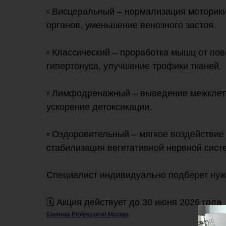
▫️ Висцеральный – нормализация моторик
органов, уменьшение венозного застоя.
▫️ Классический – проработка мышц от пов
гипертонуса, улучшение трофики тканей.
▫️ Лимфодренажный – выведение межклето
ускорение детоксикации.
▫️ Оздоровительный – мягкое воздействие
стабилизация вегетативной нервной сист
Специалист индивидуально подберет ну
🗓️ Акция действует до 30 июня 2026 года
Клиника Professional-Москва