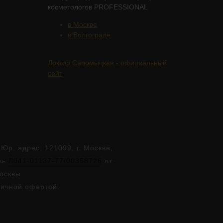
косметологов PROFESSIONAL
в Москве
в Волгограде
Доктор Саромыцкая - официальный
сайт
. адрес: 121099, г. Москва,
сть
Л041-01137-77/00358726
от
Москвы
личной офертой.