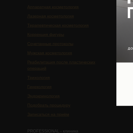
Аппаратная косметология
БАДы
Лазерная косметология
Магазин
Терапевтическая косметология
Цены
Коррекция фигуры
Отзывы
Сочетанные протоколы
Специа
Мужская косметология
О клини
Реабилитация после пластических
Оборуд
операций
Юридич
Трихология
Ваканси
Гинекология
Контакт
Эндокринология
Подобрать процедуру
Записаться на приём
PROFESSIONAL - клиника