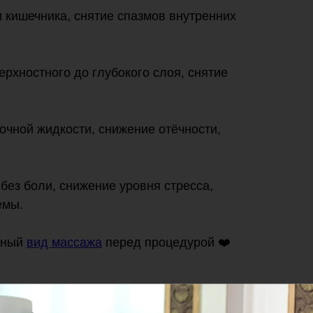
и кишечника, снятие спазмов внутренних
ерхностного до глубокого слоя, снятие
чной жидкости, снижение отёчности,
 без боли, снижение уровня стресса,
емы.
жный
вид массажа
перед процедурой ❤️