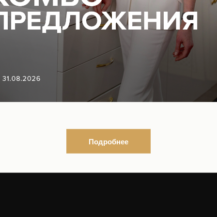
власти в сфере охраны здоро
граждан
листы
ке
ование
еская информация
и
Подробнее
ы