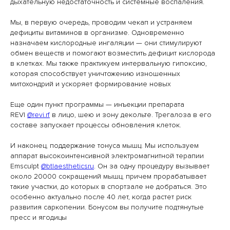
дыхательную недостаточность и системные воспаления.
Мы, в первую очередь, проводим чекап и устраняем
дефициты витаминов в организме. Одновременно
назначаем кислородные ингаляции — они стимулируют
обмен веществ и помогают возместить дефицит кислорода
в клетках. Мы также практикуем интервальную гипоксию,
которая способствует уничтожению изношенных
митохондрий и ускоряет формирование новых
Еще один пункт программы — инъекции препарата
REVI
@revi.rf
в лицо, шею и зону декольте. Трегалоза в его
составе запускает процессы обновления клеток.
И наконец, поддержание тонуса мышц. Мы используем
аппарат высокоинтенсивной электромагнитной терапии
Emsculpt
@btlaestheticsru
. Он за одну процедуру вызывает
около 20000 сокращений мышц, причем прорабатывает
такие участки, до которых в спортзале не добраться. Это
особенно актуально после 40 лет, когда растет риск
развития саркопении. Бонусом вы получите подтянутые
пресс и ягодицы