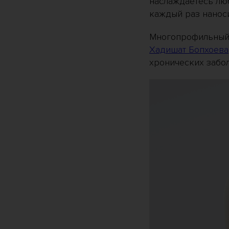
наслаждаетесь люб
каждый раз наноси
Многопрофильный 
Хадишат Бопхоева
хронических забо