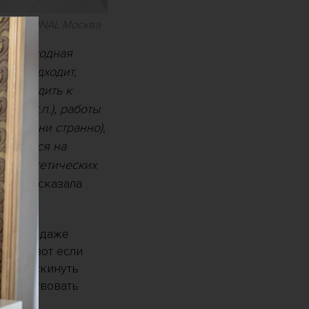
ROFESSIONAL Москва
ий не модная
 не подходит,
 приводить к
ь и т.п.), работы
 (как ни странно),
зываться на
нию эстетических
,
— рассказала
ем, что даже
ов. А вот если
остью скинуть
И чувствовать