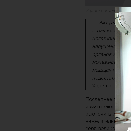
Хадишат Бопхоева, 
— Иммунная неп
страшилка. Важ
негативно влия
нарушениям нерв
органов дыхания
мочевыделитель
мышцах и костя
недостатков фи
Хадишат Бопхое
Последнее так воо
изматывающие трен
исключить из раци
нежелательный вес
себя великолепно.