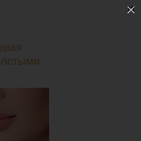
евая
олстыми