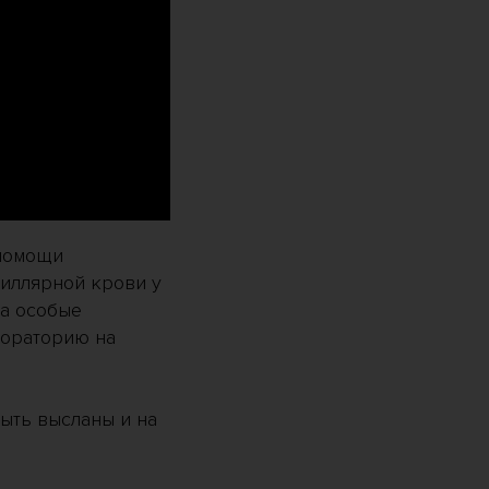
 помощи
иллярной крови у
на особые
бораторию на
быть высланы и на