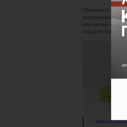
Получается основ
воспалений, прово
улучшение общего 
скрытую пищевую
—
Анализ крови