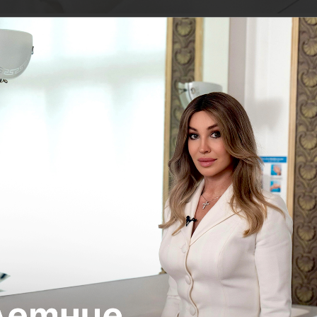
многопрофильный врач гинеколог-эндокринолог клиники P
ереносимость определенных продуктов и их категор
но понимать, что регулярный прием пищи, которая вам
ет на множество систем организма. Поэтому это может
ной системы (мигрень, раздражительность, тревожност
, сердечно-сосудистой системы, органов пищеварения
ной и репродуктивной системы. А еще негативно ска
х, состоянии кожи (эпидермиса) и приводить к появле
гуры, таких как целлюлит, избыточный вес и ожирение
ва.
бще тема номер один. Многие люди сталкиваются с т
ировки и диеты могут не давать желаемых результат
она раздражители (или заменить их), то можно с легк
 за несколько месяцев вообще безо всяких усилий. 