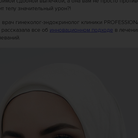
имой сдобной выпечкой, а она вам не просто против
т телу значительный урон?!
врач гинеколог-эндокринолог клиники PROFESSION
рассказала все об
инновационном подходе
в лечени
леваний.