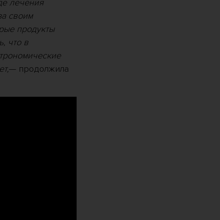
де лечения
за своим
орые продукты
, что в
строномические
ет,
— продолжила