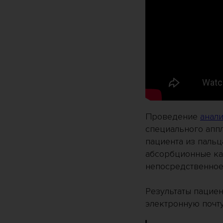
Проведение
анали
специального апп
пациента из пальц
абсорбционные кар
непосредственное
Результаты пациен
электронную почту