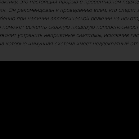
актику, это настоящий прорыв в превентивном подхо
н. Он рекомендован к проведению всем, кто следит 
бенно при наличии аллергической реакции на некот
з поможет выявить скрытую пищевую непереносимость
волит устранить неприятные симптомы, исключив га
на которые иммунная система имеет неадекватный отв