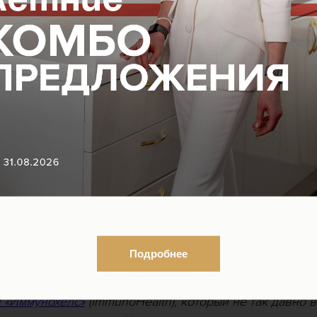
ной терапевтический эффект от коррекции питания —
цирующих патологические процессы, и снижение веса
состояния, зависящего от ЖКТ. Так как же выявить э
 непереносимость?
Подробнее
 «Иммунохелс»
(ImmunoHealth), который не так давно