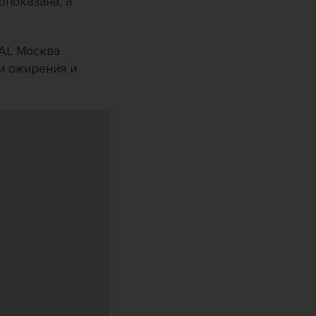
опоказана, а
AL Москва
и ожирения и