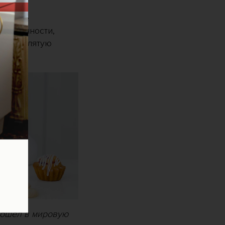
 снятие
, отечности,
ту треклятую
 вошел в мировую