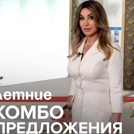
а глубоком, клеточном уровне:
вых митохондрий
 защищающий клетки от повреждений.
осстановить энергетический обмен.
ообразования не может быть полноценным.
водить энергию правильно!
ВОПОКАЗАНИЯ, ПРОКОНСУЛЬТИРУЙТЕСЬ С