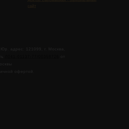
сайт
. адрес: 121099, г. Москва,
сть
Л041-01137-77/00358726
от
Москвы
личной офертой.