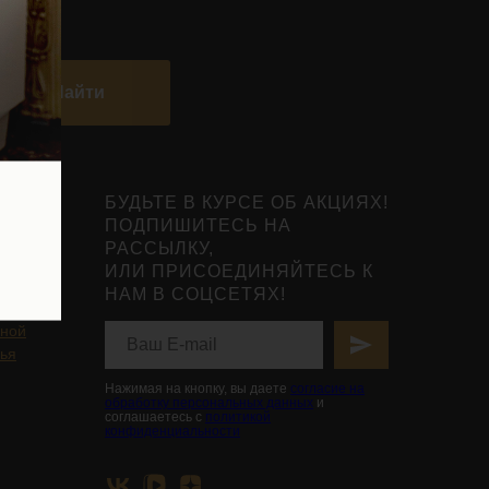
Найти
БУДЬТЕ В КУРСЕ ОБ АКЦИЯХ!
ПОДПИШИТЕСЬ НА
РАССЫЛКУ,
ИЛИ ПРИСОЕДИНЯЙТЕСЬ К
НАМ В СОЦСЕТЯХ!
нты
ьной
вья
Нажимая на кнопку, вы даете
согласие на
обработку персональных данных
и
соглашаетесь с
политикой
конфиденциальности