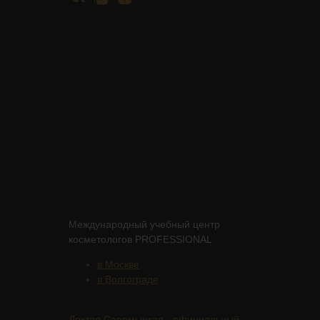
Международный учебный центр
косметологов PROFESSIONAL
в Москве
в Волгограде
Доктор Саромыцкая - официальный