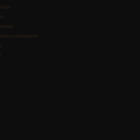
листы
ке
ование
еская информация
и
ы