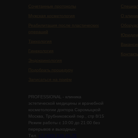
Сочетанные протоколы
Специа
Мужская косметология
О клини
Реабилитация после пластических
Оборуд
операций
Юридич
Трихология
Ваканси
Гинекология
Контакт
Эндокринология
Подобрать процедуру
Записаться на приём
PROFESSIONAL - клиника
эстетической медицины и врачебной
косметологии доктора Саромыцкой
Москва, Трубниковский пер., стр 8/15
Режим работы с 10:00 до 21:00 без
перерывов и выходных.
Tел.
+7 (499) 938-45-75