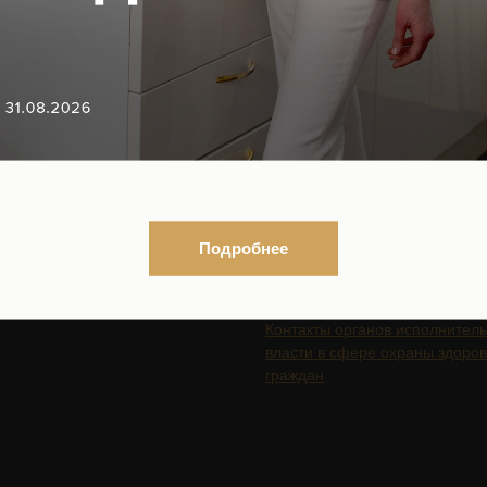
18+
ГАЦИЯ ПО САЙТУ
ЮРИДИЧЕСКАЯ
ИНФОРМАЦИЯ
Подробнее
Организационные документы
Нормативно-правовые докуме
ться на рассылку новостей
Контакты органов исполнител
власти в сфере охраны здоро
граждан