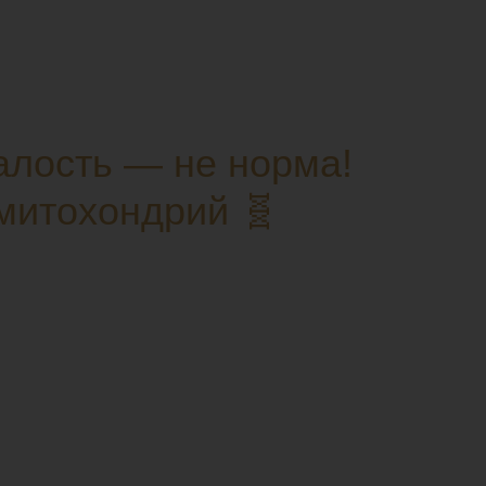
алость — не норма!
митохондрий 🧬