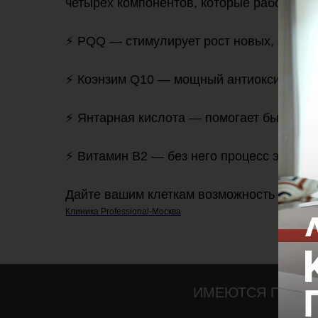
четырех компонентов, которые работают н
⚡️ PQQ — стимулирует рост новых, здоро
⚡️ Коэнзим Q10 — мощный антиоксидант,
⚡️ Янтарная кислота — помогает быстро в
⚡️ Витамин В2 — без него процесс энерг
Дайте вашим клеткам возможность произ
Клиника Professional-Москва
ИМЕЮТСЯ ПРОТИ