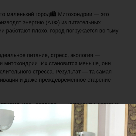
это маленький город🏙️ Митохондрии — это
оизводят энергию (АТФ) из питательных
и работают плохо, город погружается во тьму
деальное питание, стресс, экология —
 митохондрии. Их становится меньше, они
слительного стресса. Результат — та самая
отивации и даже преждевременное старение
правильное «топливо» — нутриенты, которые
авка
ENERGY & MOOD
. Это мощная синергия