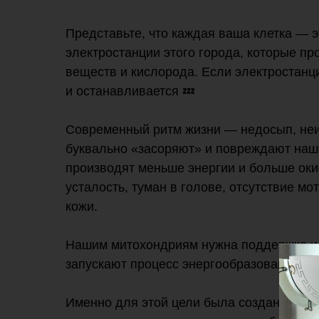
Представьте, что каждая ваша клетка — 
электростанции этого города, которые пр
веществ и кислорода. Если электростанци
и останавливается 💤
Современный ритм жизни — недосып, неи
буквально «засоряют» и повреждают наши
производят меньше энергии и больше оки
усталость, туман в голове, отсутствие м
кожи.
Нашим митохондриям нужна поддержка и 
запускают процесс энергообразования ⚡️
Именно для этой цели была создана доб