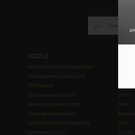
УСЛУГИ
НАВИ
Врачебный прием и диагностика
Главная
Инъекционная косметология
Блог
PRP-терапия
Подписа
Капельницы молодости
Услуги
Аппаратная косметология
БАДы
Лазерная косметология
Магазин
Терапевтическая косметология
Цены
Коррекция фигуры
Отзывы