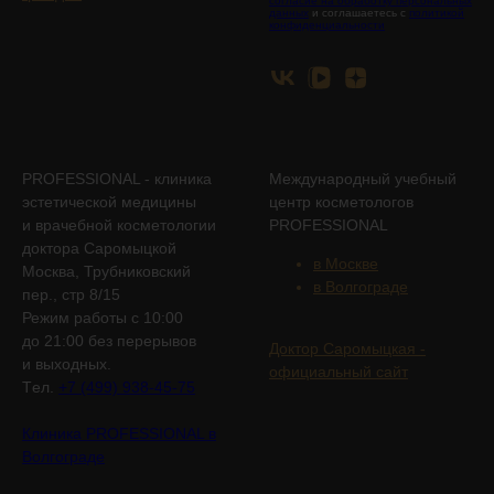
согласие на обработку персональных
данных
и соглашаетесь с
политикой
конфиденциальности
PROFESSIONAL - клиника
Международный учебный
эстетической медицины
центр косметологов
и врачебной косметологии
PROFESSIONAL
доктора Саромыцкой
в Москве
Москва, Трубниковский
в Волгограде
пер., стр 8/15
Режим работы с 10:00
до 21:00 без перерывов
Доктор Саромыцкая -
и выходных.
официальный сайт
Tел.
+7 (499) 938-45-75
Клиника PROFESSIONAL в
Волгограде