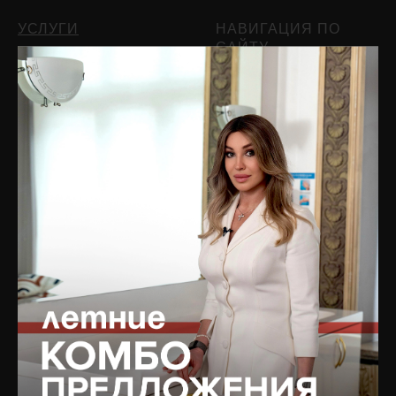
УСЛУГИ
НАВИГАЦИЯ ПО
САЙТУ
Врачебный прием и
диагностика
Главная
Инъекционная
Блог
косметология
Подписаться на рассылку
PRP-терапия
новостей
Капельницы молодости
Услуги
Аппаратная косметология
БАДы
Лазерная косметология
Магазин
Терапевтическая
Цены
косметология
Отзывы
Коррекция фигуры
Специалисты
Сочетанные протоколы
О клинике
Мужская косметология
Оборудование
Реабилитация после