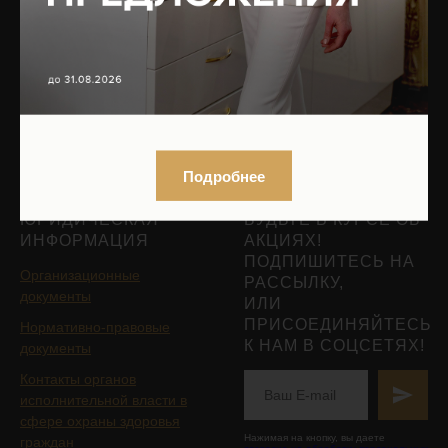
Юридическая информация
пластических операций
Вакансии
Трихология
Контакты
Гинекология
Эндокринология
Подобрать процедуру
Записаться на приём
Подробнее
ЮРИДИЧЕСКАЯ
БУДЬТЕ В КУРСЕ ОБ
ИНФОРМАЦИЯ
АКЦИЯХ!
ПОДПИШИТЕСЬ НА
Организационные
РАССЫЛКУ,
документы
ИЛИ
ПРИСОЕДИНЯЙТЕСЬ
Нормативно-правовые
К НАМ В СОЦСЕТЯХ!
документы
Контакты органов
исполнительной власти в
сфере охраны здоровья
Нажимая на кнопку, вы даете
граждан