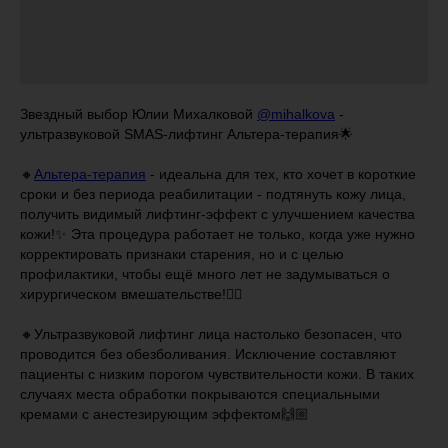
Звездный выбор Юлии Михалковой
@mihalkova
-
ультразвуковой SMAS-лифтинг Альтера-терапия🌟
⠀
🔸
Альтера-терапия
- идеальна для тех, кто хочет в короткие
сроки и без периода реабилитации - подтянуть кожу лица,
получить видимый лифтинг-эффект с улучшением качества
кожи!✨ Эта процедура работает не только, когда уже нужно
корректировать признаки старения, но и с целью
профилактики, чтобы ещё много лет не задумываться о
хирургическом вмешательстве!👌🏼
⠀
🔸Ультразвуковой лифтинг лица настолько безопасен, что
проводится без обезболивания. Исключение составляют
пациенты с низким порогом чувствительности кожи. В таких
случаях места обработки покрываются специальными
кремами с анестезирующим эффектом🙌🏼
⠀