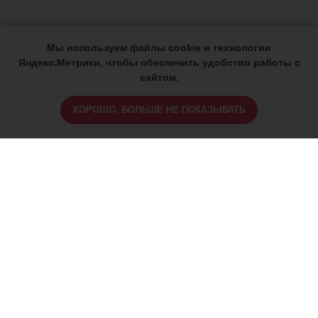
Мы используем файлы cookie и технологии
Яндекс.Метрики, чтобы обеспечить удобство работы с
сайтом.
ХОРОШО, БОЛЬШЕ НЕ ПОКАЗЫВАТЬ
ИМЕЮТСЯ ПРОТИВОПОКАЗАНИЯ,
ПРОКОНСУЛЬТИРУЙТЕСЬ СО
СПЕЦИАЛИСТОМ
18+