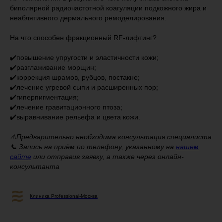
биполярной радиочастотной коагуляции подкожного жира и
неаблятивного дермального ремоделирования.
На что способен фракционный RF-лифтинг?
✔️повышение упругости и эластичности кожи;
✔️разглаживание морщин;
✔️коррекция шрамов, рубцов, постакне;
✔️лечение угревой сыпи и расширенных пор;
✔️гиперпигментация;
✔️лечение гравитационного птоза;
✔️выравнивание рельефа и цвета кожи.
⚠️Предварительно необходима консультация специалиста
📞 Запись на приём по телефону, указанному на
нашем
сайте
или отправив заявку, а также через онлайн-
консультанта
Клиника Professional-Москва