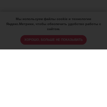
Мы используем файлы cookie и технологии
Яндекс.Метрики, чтобы обеспечить удобство работы с
сайтом.
ХОРОШО, БОЛЬШЕ НЕ ПОКАЗЫВАТЬ
ИМЕЮТСЯ ПРОТИВОПОКАЗАНИЯ,
ПРОКОНСУЛЬТИРУЙТЕСЬ СО
СПЕЦИАЛИСТОМ
18+