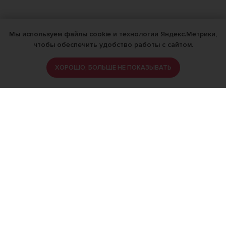
Мы используем файлы cookie и технологии Яндекс.Метрики,
чтобы обеспечить удобство работы с сайтом.
ХОРОШО, БОЛЬШЕ НЕ ПОКАЗЫВАТЬ
ИМЕЮТСЯ ПРОТИВОПОКАЗАНИЯ,
ПРОКОНСУЛЬТИРУЙТЕСЬ СО
СПЕЦИАЛИСТОМ
18+