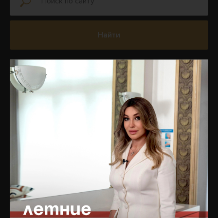
Найти
УСЛУГИ
НАВИГАЦИЯ ПО
САЙТУ
Врачебный прием и
диагностика
Главная
Инъекционная
Блог
косметология
Подписаться на рассылку
PRP-терапия
новостей
Капельницы молодости
Услуги
Аппаратная косметология
БАДы
Лазерная косметология
Магазин
Терапевтическая
Цены