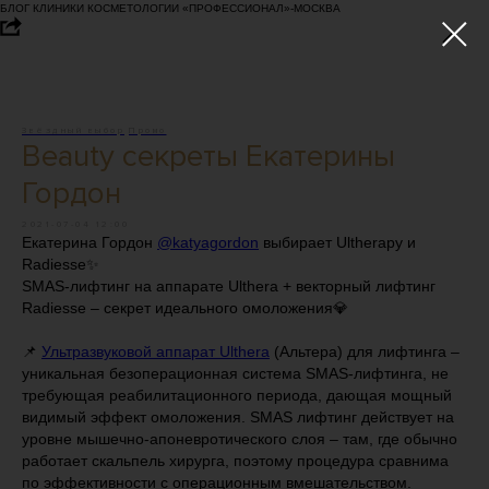
БЛОГ КЛИНИКИ КОСМЕТОЛОГИИ «ПРОФЕССИОНАЛ»-МОСКВА
Звёздный выбор
Промо
Beauty секреты Екатерины
Гордон
2021-07-04 12:00
Екатерина Гордон
@katyagordon
выбирает Ultherapy и
Radiesse✨
SMAS-лифтинг на аппарате Ulthera + векторный лифтинг
Radiesse – секрет идеального омоложения💎
📌
Ультразвуковой аппарат Ulthera
(Альтера) для лифтинга –
уникальная безоперационная система SMAS-лифтинга, не
требующая реабилитационного периода, дающая мощный
видимый эффект омоложения. SMAS лифтинг действует на
уровне мышечно-апоневротического слоя – там, где обычно
работает скальпель хирурга, поэтому процедура сравнима
по эффективности с операционным вмешательством.