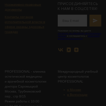
ПРИСОЕДИНЯЙТЕСЬ
Нормативно-правовые
К НАМ В СОЦСЕТЯХ!
документы
Контакты органов
исполнительной власти в
сфере охраны здоровья
Нажимая на кнопку, вы даете
граждан
согласие на обработку персональных
данных
и соглашаетесь с
политикой
конфиденциальности
PROFESSIONAL - клиника
Международный учебный
эстетической медицины
центр косметологов
и врачебной косметологии
PROFESSIONAL
доктора Саромыцкой
в Москве
Москва, Трубниковский
в Волгограде
пер., стр 8/15
Режим работы с 10:00