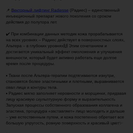
📌
Векторный лифтинг Radiesse
(Радиес) – единственный
инъекционный препарат нового поколения со сроком
действия до полутора лет.
✔️ При комбинации данных методик кожа прорабатывается
на всех уровнях – Радиес действует в поверхностных слоях,
Альтера – в глубоких уровнях🙌 Этим сочетанием и
достигается уникальный эффект омоложения и улучшения
внешности, который будет активно работать еще долгое
время после процедуры.
▪️ Ткани после Альтера-терапии подтягиваются изнутри,
становятся более эластичными и плотными, выравнивается
овал лица и контуры тела.
▪️ Радиес мягко заполняет неровности и морщинки, придавая
лицу красивую скульптурную форму и выразительность
Запуская процессы собственного образования коллагена и
эластина, процедура «заставляет» лицо молодеть и дальше
– уже естественным путем, и кожа постепенно обретает все
большую упругость, ровную поверхность и красивый цвет✨