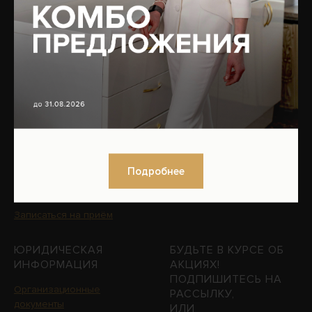
косметология
Отзывы
Коррекция фигуры
Специалисты
Сочетанные протоколы
О клинике
Мужская косметология
Оборудование
Реабилитация после
Юридическая информация
пластических операций
Вакансии
Трихология
Контакты
Гинекология
Подробнее
Эндокринология
Подобрать процедуру
Записаться на приём
ЮРИДИЧЕСКАЯ
БУДЬТЕ В КУРСЕ ОБ
ИНФОРМАЦИЯ
АКЦИЯХ!
ПОДПИШИТЕСЬ НА
Организационные
РАССЫЛКУ,
документы
ИЛИ