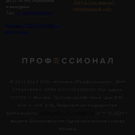
до 21:00 без перерывов
Доктор Саромыцкая -
и выходных.
официальный сайт
Tел.
+7 (499) 938-45-75
Клиника PROFESSIONAL в
Волгограде
© 2021-2024 ООО «Клиника «Профессионал». ИНН
7704446404. ОГРН 51777460985140. Юр. адрес:
121099, г. Москва, Трубниковский пер-к, дом 8/15,
пом. II, ком. 8-12. Лицензия на медицинскую
деятельность
Л041-01137-77/00358726
от 11.12.2020 г.
выдана Департаментом здравоохранения города
Москвы