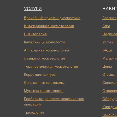
УСЛУГИ
НАВИ
Врачебный прием и диагностика
Главная
Инъекционная косметология
Блог
PRP-терапия
Подписа
Капельницы молодости
Услуги
Аппаратная косметология
БАДы
Лазерная косметология
Магазин
Терапевтическая косметология
Цены
Коррекция фигуры
Отзывы
Сочетанные протоколы
Специа
Мужская косметология
О клини
Реабилитация после пластических
Оборуд
операций
Юридич
Трихология
Ваканси