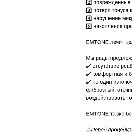
2️⃣ поврежденные
3️⃣ потеря тонуса 
4️⃣ нарушение ми
5️⃣ накопление пр
EMTONE лечит целл
Мы рады предложи
✔️ отсутствие реа
✔️ комфортная и 
✔️ но один из кл
фиброзный, отечн
воздействовать то
⠀
EMTONE также без
⠀
⚠️Перед процедур