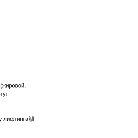
 (жировой,
гут
у лифтинга🙌