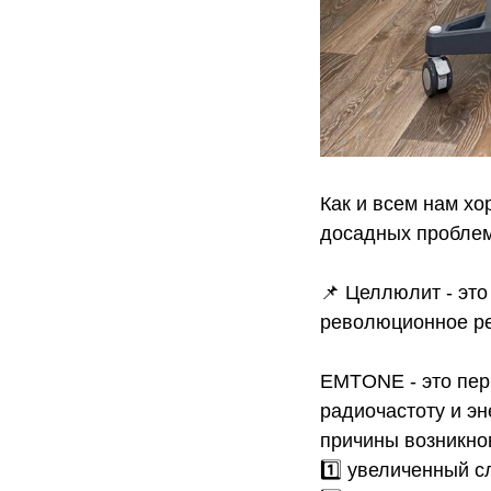
Как и всем нам хо
досадных проблем
📌 Целлюлит - эт
революционное р
EMTONE - это пер
радиочастоту и эн
причины возникно
1️⃣ увеличенный с