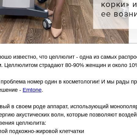
рошо известно, что целлюлит - одна из самых распр
. Целлюлитом страдают 80-90% женщин и около 10
о проблема номер один в косметологии! И мы рады п
ешение -
Emtone
.
вый в своем роде аппарат, использующий монополя
ергию акустических волн, которые позволяют возде
вения целлюлита:
лой подкожно-жировой клетчатки