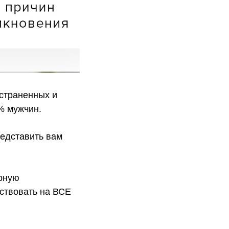
остраненных и
% мужчин.
редставить вам
рную
йствовать на ВСЕ