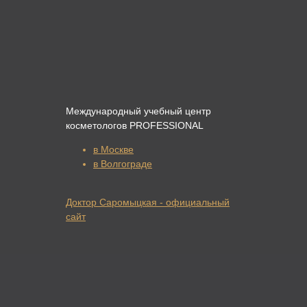
Международный учебный центр
косметологов PROFESSIONAL
в Москве
в Волгограде
Доктор Саромыцкая - официальный
сайт