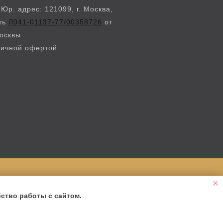
. адрес: 121099, г. Москва,
сть
Л041-01137-77/00358726
от
Москвы
личной офертой.
ство работы с сайтом.