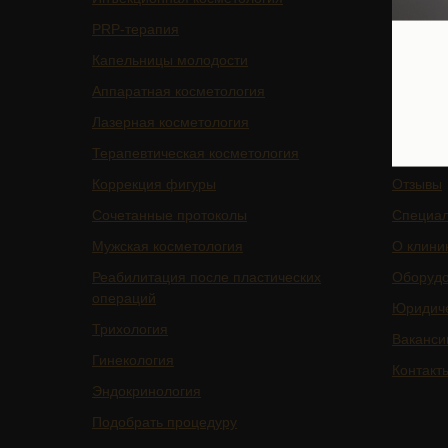
PRP-терапия
Подписа
Капельницы молодости
Услуги
Аппаратная косметология
БАДы
Лазерная косметология
Магазин
Терапевтическая косметология
Цены
Коррекция фигуры
Отзывы
Сочетанные протоколы
Специа
Мужская косметология
О клини
Реабилитация после пластических
Оборуд
операций
Юридич
Трихология
Ваканси
Гинекология
Контакт
Эндокринология
Подобрать процедуру