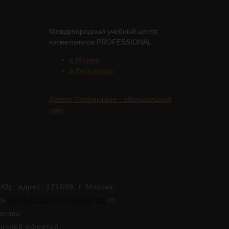
Международный учебный центр
косметологов PROFESSIONAL
в Москве
в Волгограде
Доктор Саромыцкая - официальный
сайт
. адрес: 121099, г. Москва,
сть
Л041-01137-77/00358726
от
Москвы
личной офертой.