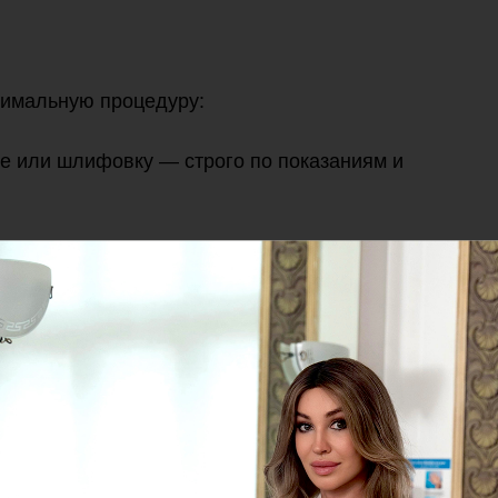
тимальную процедуру:
е или шлифовку — строго по показаниям и
коллаген, БАДы и пептидную терапию,
ления изнутри.
то не только про кожу.
уск собственных механизмов омоложения.