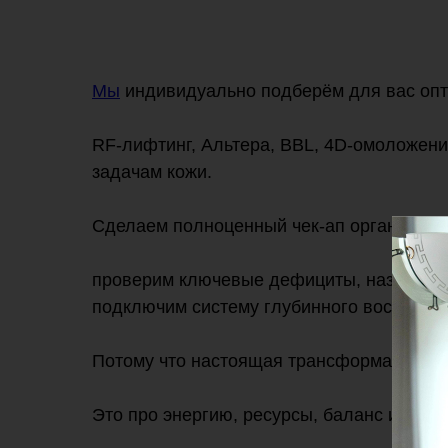
Мы
индивидуально подберём для вас оп
RF-лифтинг, Альтера, BBL, 4D-омоложени
задачам кожи.
Сделаем полноценный чек-ап организма:
проверим ключевые дефициты, назначим 
подключим систему глубинного восстанов
Потому что настоящая трансформация — э
Это про энергию, ресурсы, баланс и зап