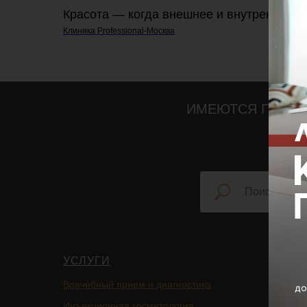
Красота — когда внешнее и внутреннее р
Клиника Professional-Москва
ИМЕЮТСЯ ПРОТИ
УСЛУГИ
НАВИ
Врачебный прием и диагностика
Главная
Инъекционная косметология
Блог