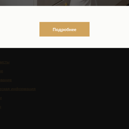
Нормативно-правовые докуме
ться на рассылку новостей
Контакты органов исполнител
власти в сфере охраны здоро
граждан
Подробнее
листы
ке
ование
еская информация
и
ы