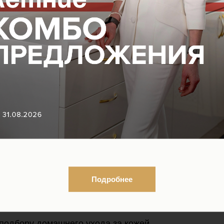
а - Дни бренда LADOLEAY
Подробнее
осметику бренда
 подбору домашнего ухода за кожей