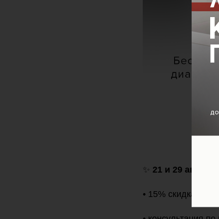
✨
21 и 29 август
• 15% скидка на к
• консультация по