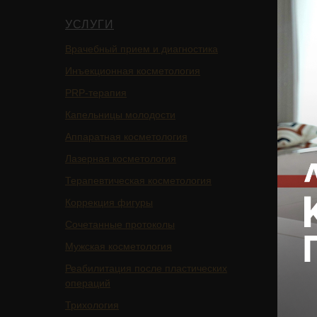
УСЛУГИ
НАВИ
Врачебный прием и диагностика
Главная
Инъекционная косметология
Блог
PRP-терапия
Подписа
Капельницы молодости
Услуги
Аппаратная косметология
БАДы
Лазерная косметология
Магазин
Терапевтическая косметология
Цены
Коррекция фигуры
Отзывы
Сочетанные протоколы
Специа
Мужская косметология
О клини
Реабилитация после пластических
Оборуд
операций
Юридич
Трихология
Ваканси