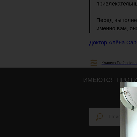
привлекательны
Перед выполне
именно вам, она
Доктор Алёна Са
Клиника Professiona
ИМЕЮТСЯ ПРОТИ