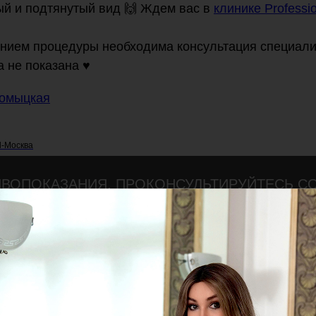
й и подтянутый вид 🙌 Ждем вас в
клинике Professi
нием процедуры необходима консультация специали
 не показана ♥️
ромыцкая
l-Москва
ВОПОКАЗАНИЯ, ПРОКОНСУЛЬТИРУЙТЕСЬ С
18+