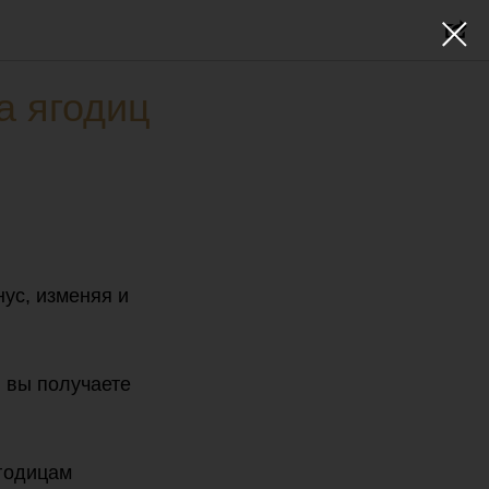
а ягодиц
ус, изменяя и
, вы получаете
ягодицам