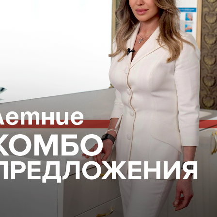
ГАЦИЯ ПО САЙТУ
ЮРИДИЧЕСКАЯ
ИНФОРМАЦИЯ
Организационные документы
Нормативно-правовые докуме
ться на рассылку новостей
Контакты органов исполнител
власти в сфере охраны здоро
граждан
листы
ке
ование
еская информация
и