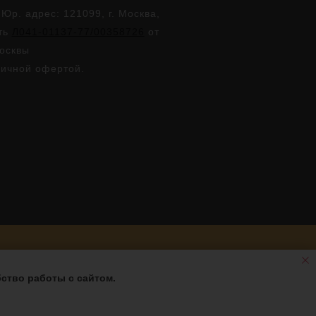
. адрес: 121099, г. Москва,
сть
Л041-01137-77/00358726
от
Москвы
личной офертой.
ство работы с сайтом.