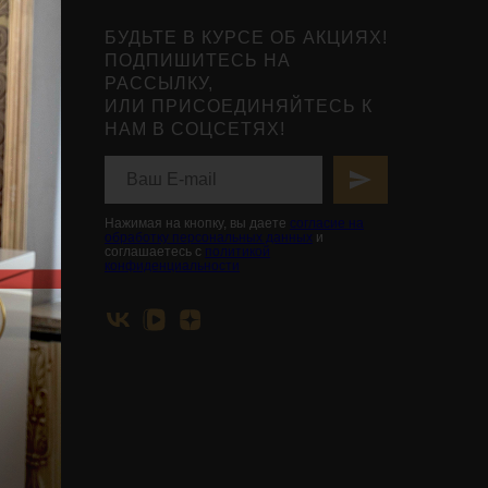
БУДЬТЕ В КУРСЕ ОБ АКЦИЯХ!
ПОДПИШИТЕСЬ НА
РАССЫЛКУ,
ИЛИ ПРИСОЕДИНЯЙТЕСЬ К
НАМ В СОЦСЕТЯХ!
нты
ьной
вья
Нажимая на кнопку, вы даете
согласие на
обработку персональных данных
и
соглашаетесь с
политикой
конфиденциальности