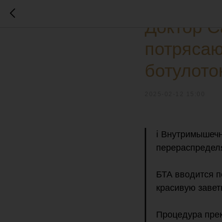
РЕЗУЛЬТАТЫ ДО / ПО
Доктор 
потрясаю
ботулото
2025-02-12 15:00
ℹ️ Внутримышеч
перераспредел
БТА вводится п
красивую завет
Процедура прек