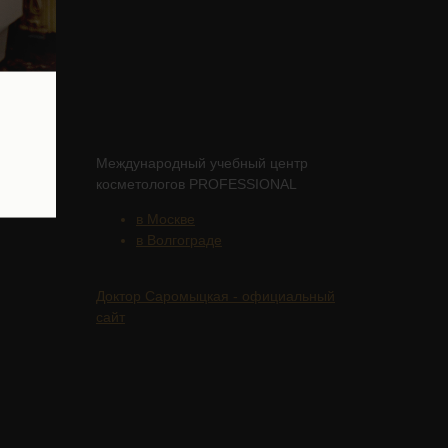
Международный учебный центр
косметологов PROFESSIONAL
в Москве
в Волгограде
Доктор Саромыцкая - официальный
сайт