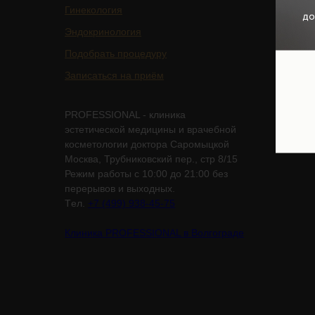
Гинекология
Контакт
Эндокринология
Подобрать процедуру
Записаться на приём
PROFESSIONAL - клиника
эстетической медицины и врачебной
косметологии доктора Саромыцкой
Москва, Трубниковский пер., стр 8/15
Режим работы с 10:00 до 21:00 без
перерывов и выходных.
Tел.
+7 (499) 938-45-75
Клиника PROFESSIONAL в Волгограде