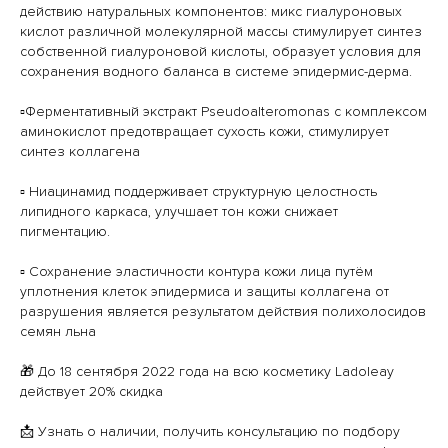
действию натуральных компонентов: микс гиалуроновых
кислот различной молекулярной массы стимулирует синтез
собственной гиалуроновой кислоты, образует условия для
сохранения водного баланса в системе эпидермис-дерма.
▫️Ферментативный экстракт Pseudoalteromonas с комплексом
аминокислот предотвращает сухость кожи, стимулирует
синтез коллагена
▫️ Ниацинамид поддерживает структурную целостность
липидного каркаса, улучшает тон кожи снижает
пигментацию.
▫️ Сохранение эластичности контура кожи лица путём
уплотнения клеток эпидермиса и защиты коллагена от
разрушения является результатом действия полихолосидов
семян льна
🎁 До 18 сентября 2022 года на всю косметику Ladoleay
действует 20% скидка
📩 Узнать о наличии, получить консультацию по подбору