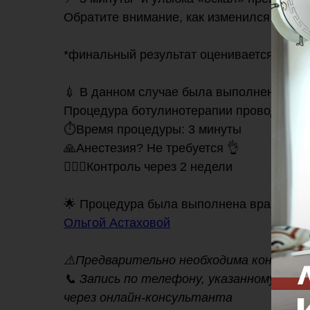
Обратите внимание, как изменился объём
⠀
*финальный результат оценивается через
⠀
💉 В данном случае была выполнена
бот
Процедура ботулинотерапии проводилась fu
⏱Время процедуры: 3 минуты
🙏Анестезия? Не требуется 👌
👩🏻‍⚕️Контроль через 2 недели
🌟 Процедура была выполнена врачом-дер
Ольгой Астаховой
⚠️Предварительно необходима консульт
📞 Запись по телефону, указанному на
на
через онлайн-консультанта