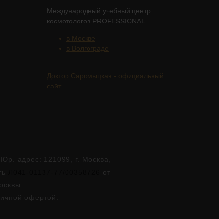
Международный учебный центр
косметологов PROFESSIONAL
в Москве
в Волгограде
Доктор Саромыцкая - официальный
сайт
. адрес: 121099, г. Москва,
сть
Л041-01137-77/00358726
от
Москвы
личной офертой.