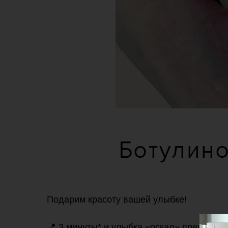
Подарим красоту вашей улыбке!
📍 3 минуты* и улыбка «оскал» превраща