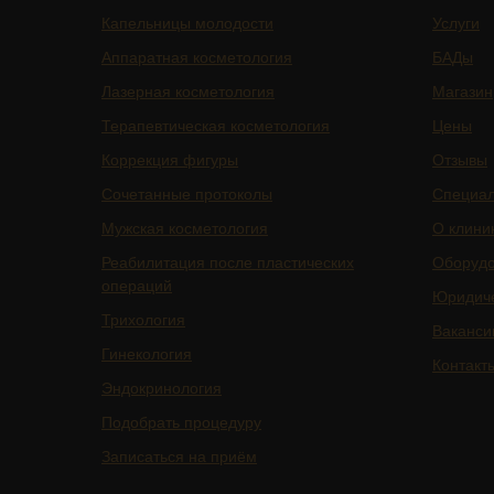
Капельницы молодости
Услуги
Аппаратная косметология
БАДы
Лазерная косметология
Магазин
Терапевтическая косметология
Цены
Коррекция фигуры
Отзывы
Сочетанные протоколы
Специа
Мужская косметология
О клини
Реабилитация после пластических
Оборуд
операций
Юридич
Трихология
Ваканси
Гинекология
Контакт
Эндокринология
Подобрать процедуру
Записаться на приём