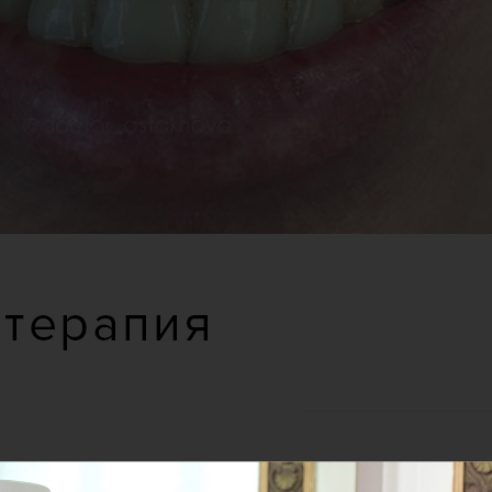
ется в улыбку «настоящей леди»