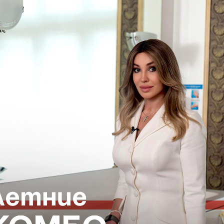
 верхней губы!
 2 недели
улинотерапия
нейропротеином Диспорт.
ll face, а не только в зоне губ
матокосметологом клиники Professional
ация специалиста
шем сайте
или отправив заявку, а также