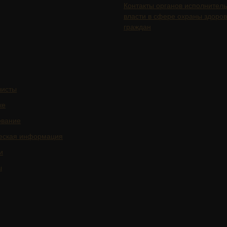
Контакты органов исполнител
власти в сфере охраны здоро
граждан
листы
ке
ование
еская информация
и
ы