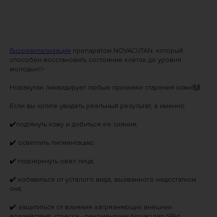
Биоревитализация
препаратом NOVACUTAN, который
способен восстановить состояние клеток до уровня
молодых!✨
Новакутан ликвидирует любые признаки старения кожи!🙌
Если вы хотите увидеть реальный результат, а именно:
✔️подтянуть кожу и добиться ее сияния;
✔️ осветлить пигментацию;
✔️ подчеркнуть овал лица;
✔️ избавиться от усталого вида, вызванного недостатком
сна;
✔️ защититься от влияния загрязняющих внешних
воздействий, стресса - рекомендуем Novacutan SBio