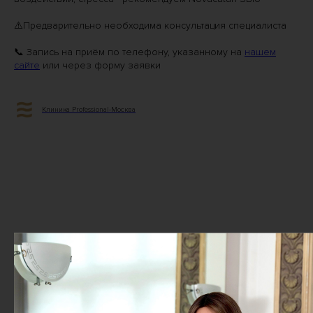
⚠️Предварительно необходима консультация специалиста
📞 Запись на приём по телефону, указанному на
нашем
сайте
или через форму заявки
Клиника Professional-Москва