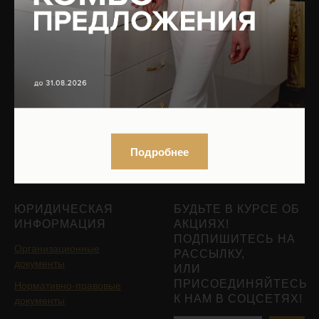
Сочетанные протоколы
О клинике
Мужская косметология
Оборудование
Реабилитация после
Юридическая информация
пластических операций
Вакансии
Трихология
Контакты
Гинекология
Эндокринология
Подобрать процедуру
Подробнее
Записаться на приём
ЮРИДИЧЕСКАЯ
БУДЬТЕ В КУРСЕ ОБ
ИНФОРМАЦИЯ
АКЦИЯХ!
ПОДПИШИТЕСЬ НА
Организационные
РАССЫЛКУ,
документы
ИЛИ
ПРИСОЕДИНЯЙТЕСЬ
Нормативно-правовые
К НАМ В СОЦСЕТЯХ!
документы