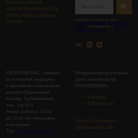
Контакты органов
исполнительной власти в
сфере охраны здоровья
Нажимая на кнопку, вы даете
граждан
согласие на обработку персональных
данных
и соглашаетесь с
политикой
конфиденциальности
PROFESSIONAL - клиника
Международный учебный
эстетической медицины
центр косметологов
и врачебной косметологии
PROFESSIONAL
доктора Саромыцкой
в Москве
Москва, Трубниковский
в Волгограде
пер., стр 8/15
Режим работы с 10:00
до 21:00 без перерывов
Доктор Саромыцкая -
и выходных.
официальный сайт
Tел.
+7 (499) 938-45-75