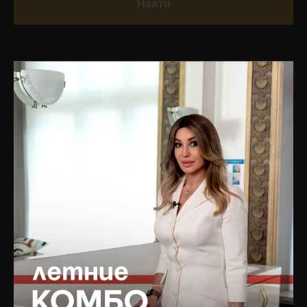
Найти
УСЛУГИ
НАВИГАЦИЯ ПО
САЙТУ
Врачебный прием и
диагностика
Главная
Инъекционная
Блог
косметология
Подписаться на рассылку
PRP-терапия
новостей
Капельницы молодости
Услуги
Аппаратная косметология
БАДы
Лазерная косметология
Магазин
Терапевтическая
Цены
косметология
Отзывы
Коррекция фигуры
Специалисты