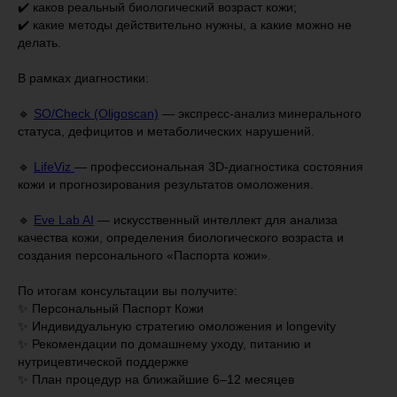
✔️ каков реальный биологический возраст кожи;
✔️ какие методы действительно нужны, а какие можно не
делать.
В рамках диагностики:
🔹
SO/Check (Oligoscan)
— экспресс-анализ минерального
статуса, дефицитов и метаболических нарушений.
🔹
LifeViz
— профессиональная 3D-диагностика состояния
кожи и прогнозирования результатов омоложения.
🔹
Eve Lab AI
— искусственный интеллект для анализа
качества кожи, определения биологического возраста и
создания персонального «Паспорта кожи».
По итогам консультации вы получите:
✨ Персональный Паспорт Кожи
✨ Индивидуальную стратегию омоложения и longevity
✨ Рекомендации по домашнему уходу, питанию и
нутрицевтической поддержке
✨ План процедур на ближайшие 6–12 месяцев