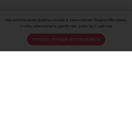
Мы используем файлы cookie и технологии Яндекс.Метрики,
чтобы обеспечить удобство работы с сайтом.
ХОРОШО, БОЛЬШЕ НЕ ПОКАЗЫВАТЬ
ИМЕЮТСЯ ПРОТИВОПОКАЗАНИЯ,
ПРОКОНСУЛЬТИРУЙТЕСЬ СО
СПЕЦИАЛИСТОМ
18+