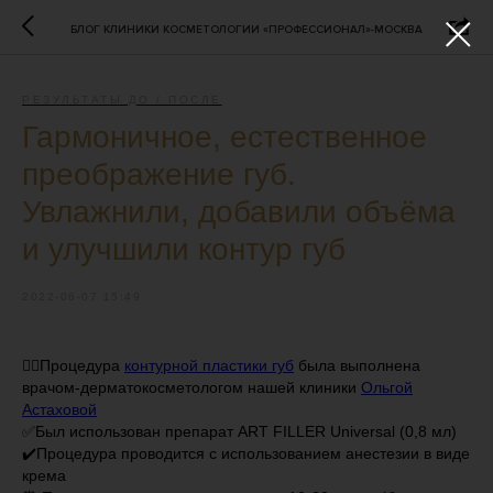
БЛОГ КЛИНИКИ КОСМЕТОЛОГИИ «ПРОФЕССИОНАЛ»-МОСКВА
РЕЗУЛЬТАТЫ ДО / ПОСЛЕ
Гармоничное, естественное
преображение губ.
Увлажнили, добавили объёма
и улучшили контур губ
2022-06-07 15:49
👩‍⚕️Процедура
контурной пластики губ
была выполнена
врачом-дерматокосметологом нашей клиники
Ольгой
Астаховой
✅Был использован препарат ART FILLER Universal (0,8 мл)
✔️Процедура проводится с использованием анестезии в виде
крема