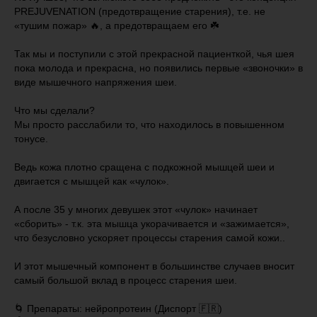
PREJUVENATION (предотвращение старения), т.е. не
«тушим пожар» 🔥, а предотвращаем его ☘️
⠀
Так мы и поступили с этой прекрасной пациенткой, чья шея
пока молода и прекрасна, но появились первые «звоночки» в
виде мышечного напряжения шеи.
⠀
Что мы сделали?
Мы просто расслабили то, что находилось в повышенном
тонусе.
⠀
Ведь кожа плотно сращена с подкожной мышцей шеи и
двигается с мышцей как «чулок».
⠀
А после 35 у многих девушек этот «чулок» начинает
«сборить» - т.к. эта мышца укорачивается и «зажимается»,
что безусловно ускоряет процессы старения самой кожи..
⠀
И этот мышечный компонент в большинстве случаев вносит
самый большой вклад в процесс старения шеи.
⠀
🌀 Препараты: нейропротеин (Диспорт 🇫🇷)