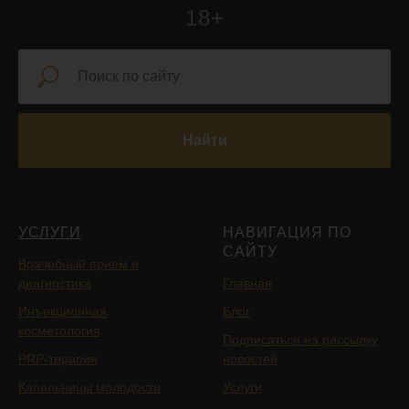
18+
Найти
УСЛУГИ
НАВИГАЦИЯ ПО
САЙТУ
Врачебный прием и
диагностика
Главная
Инъекционная
Блог
косметология
Подписаться на рассылку
PRP-терапия
новостей
Капельницы молодости
Услуги