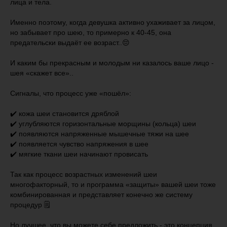
лица и тела.
⠀
Именно поэтому, когда девушка активно ухаживает за лицом,
но забывает про шею, то примерно к 40-45, она
предательски выдаёт ее возраст..😔
⠀
И каким бы прекрасным и молодым ни казалось ваше лицо -
шея «скажет все»..
⠀
Сигналы, что процесс уже «пошёл»:
⠀
✔️ кожа шеи становится дряблой
✔️ углубляются горизонтальные морщины (кольца) шеи
✔️ появляются напряженные мышечные тяжи на шее
✔️ появляется чувство напряжения в шее
✔️ мягкие ткани шеи начинают провисать
⠀
Так как процесс возрастных изменений шеи
многофакторный, то и программа «защиты» вашей шеи тоже
комбинированная и представляет конечно же систему
процедур 🗒
⠀
Но лучшее, что вы можете себе предложить - это концепция