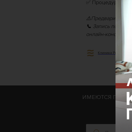
✅ Процедура ботул
⚠️Предварительно
📞 Запись по теле
онлайн-консультан
Клиника Profession
ИМЕЮТСЯ ПРОТИ