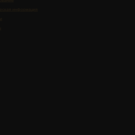
ование
еская информация
и
ы