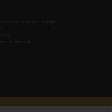
. адрес: 121099, г. Москва,
сть
Л041-01137-77/00358726
от
Москвы
личной офертой.