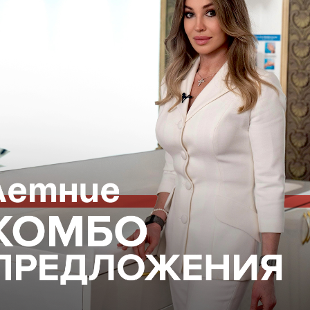
инотерапии проводилась full face, а не только в зоне
 необходима консультация специалиста
фону, указанному на
нашем сайте
или отправив заявку,
та
al-Москва
ВОПОКАЗАНИЯ, ПРОКОНСУЛЬТИРУЙТЕСЬ С
18+