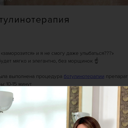
 «заморозится» и я не смогу даже улыбаться???»
будет мягко и элегантно, без морщинок ☝️
была выполнена процедура
ботулинотерапии
препарат
: 10-15 минут
требуется
ез 2 недели
ндивидуально (3-8 мес.)
 выполнена врачом клиники Professional Ольгой Аст