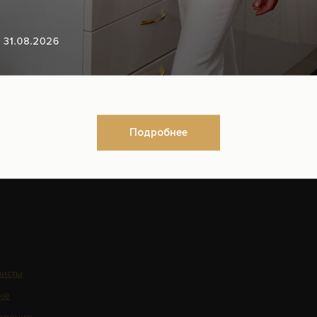
АЦИЯ ПО САЙТУ
ЮРИДИЧЕСКАЯ ИНФОР
Организационные документы
Нормативно-правовые докум
Подробнее
ться на рассылку новостей
Контакты органов исполните
власти в сфере охраны здор
граждан
н
исты
ке