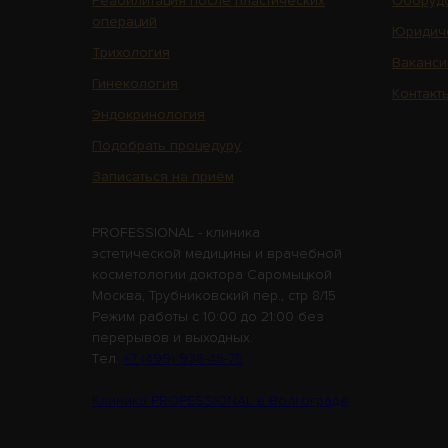
Реабилитация после пластических
Оборуд
операций
Юридич
Трихология
Ваканси
Гинекология
Контакт
Эндокринология
Подобрать процедуру
Записаться на приём
PROFESSIONAL - клиника
эстетической медицины и врачебной
косметологии доктора Саромыцкой
Москва, Трубниковский пер., стр 8/15
Режим работы с 10:00 до 21:00 без
перерывов и выходных.
Tел.
+7 (499) 938-45-75
Клиника PROFESSIONAL в Волгограде