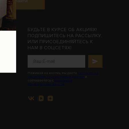
Найти
МАЦИЯ
БУДЬТЕ В КУРСЕ ОБ АКЦИЯХ!
ПОДПИШИТЕСЬ НА РАССЫЛКУ,
ИЛИ ПРИСОЕДИНЯЙТЕСЬ К
НАМ В СОЦСЕТЯХ!
енты
льной
овья
Нажимая на кнопку, вы даете
согласие на
обработку персональных данных
и
соглашаетесь с
политикой
конфиденциальности