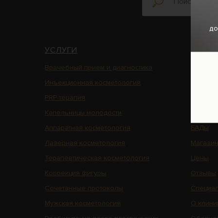
УСЛУГИ
НАВИГ
Врачебный прием и диагностика
Главная
Инъекционная косметология
Блог
PRP-терапия
Подписа
Капельницы молодости
Услуги
Аппаратная косметология
БАДы
Лазерная косметология
Магази
Терапевтическая косметология
Цены
Коррекция фигуры
Отзывы
Сочетанные протоколы
Специал
Мужская косметология
О клини