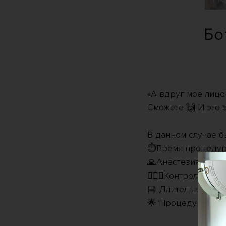
«А вдруг мое лицо
Сможете 🙌 И это 
⠀
В данном случае 
⏱Время процедуры
🙏Анестезия - не 
👩🏻‍⚕️Контроль чер
📅 Длительность: и
🌟 Процедура была
⠀