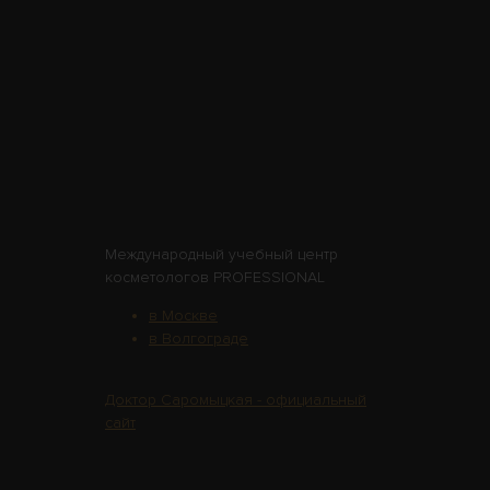
Международный учебный центр
косметологов PROFESSIONAL
в Москве
в Волгограде
Доктор Саромыцкая - официальный
сайт