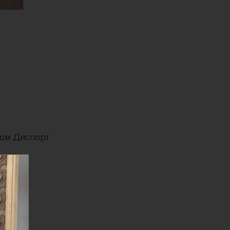
ом Диспорт
аховой