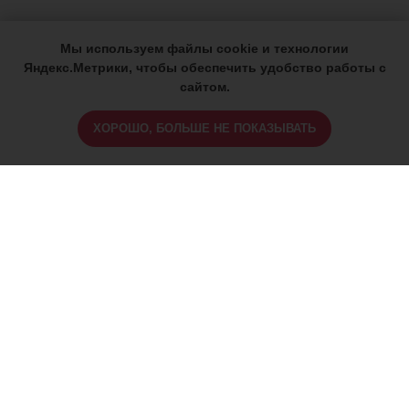
Мы используем файлы cookie и технологии
Яндекс.Метрики, чтобы обеспечить удобство работы с
сайтом.
ХОРОШО, БОЛЬШЕ НЕ ПОКАЗЫВАТЬ
ИМЕЮТСЯ ПРОТИВОПОКАЗАНИЯ,
ПРОКОНСУЛЬТИРУЙТЕСЬ СО
СПЕЦИАЛИСТОМ
18+