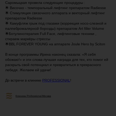
Саромыцкая провела следующие процедуры :
🌟 Височно - темпоральный лифтинг препаратом Radiesse
🌟 Стимуляция связочного аппарата и векторный лифтинг
препаратом Radiesse
🌟 Камуфляж грыж под глазами (коррекция носо-слезной и
палпебромалярной борозды) препаратом Art filler Volume
🌟Ботулинотерапия Full Face, лифтинговые техники ,
стираем маркёры стрессы
🌟BBL FOREVER YOUNG на аппарате Joule Hero by Sciton
В конце программы Ирина наконец сказала: «Я себя
обожаю!» и эти слова-лучшая награда для тех, кто помог ей
раскрыть свой потенциал и превратиться в прекрасного
лебедя. Желаем ей удачи!
До встречи в клинике
PROFESSIONAL
!
Клиника Professional-Москва