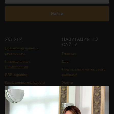
Найти
УСЛУГИ
НАВИГАЦИЯ ПО
САЙТУ
Врачебный прием и
диагностика
Главная
Инъекционная
Блог
косметология
Подписаться на рассылку
PRP-терапия
новостей
Капельницы молодости
Услуги
Аппаратная косметология
БАДы
Лазерная косметология
Магазин
Терапевтическая
Цены
косметология