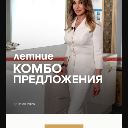
Отзывы
Коррекция фигуры
Специалисты
Сочетанные протоколы
О клинике
Мужская косметология
Оборудование
Реабилитация после
Юридическая информация
пластических операций
Вакансии
Трихология
Контакты
Гинекология
Эндокринология
Подобрать процедуру
Записаться на приём
ЮРИДИЧЕСКАЯ
БУДЬТЕ В КУРСЕ ОБ
ИНФОРМАЦИЯ
АКЦИЯХ!
ПОДПИШИТЕСЬ НА
Организационные
РАССЫЛКУ,
документы
ИЛИ
ПРИСОЕДИНЯЙТЕСЬ