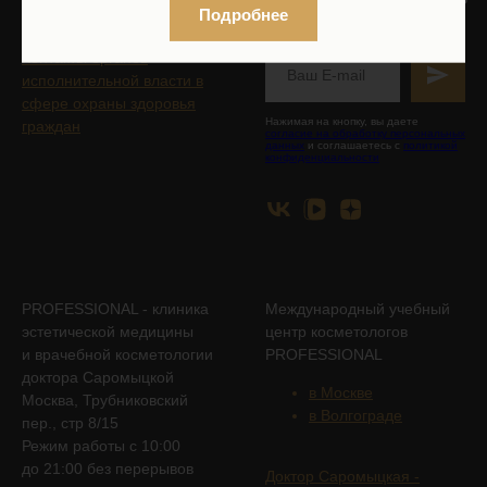
Нормативно-правовые
Подробнее
К НАМ В СОЦСЕТЯХ!
документы
Контакты органов
исполнительной власти в
сфере охраны здоровья
Нажимая на кнопку, вы даете
граждан
согласие на обработку персональных
данных
и соглашаетесь с
политикой
конфиденциальности
PROFESSIONAL - клиника
Международный учебный
эстетической медицины
центр косметологов
и врачебной косметологии
PROFESSIONAL
доктора Саромыцкой
в Москве
Москва, Трубниковский
в Волгограде
пер., стр 8/15
Режим работы с 10:00
до 21:00 без перерывов
Доктор Саромыцкая -