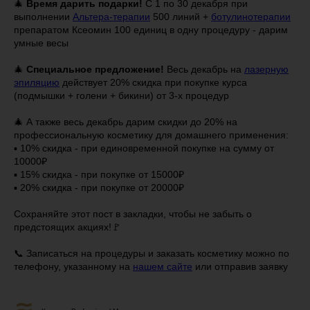
🎄
Время дарить подарки!
С 1 по 30 декабря при
выполнении
Альтера-терапии
500 линий +
ботулинотерапии
препаратом Ксеомин 100 единиц в одну процедуру - дарим
умные весы
🎄
Специальное предложение!
Весь декабрь на
лазерную
эпиляцию
действует 20% скидка при покупке курса
(подмышки + голени + бикини) от 3-х процедур
🎄 А также весь декабрь дарим скидки до 20% на
профессиональную косметику для домашнего применения:
▪️ 10% скидка - при единовременной покупке на сумму от
10000₽
▪️ 15% скидка - при покупке от 15000₽
▪️ 20% скидка - при покупке от 20000₽
Сохраняйте этот пост в закладки, чтобы не забыть о
предстоящих акциях!🚩⠀
📞 Записаться на процедуры и заказать косметику можно по
телефону, указанному на
нашем сайте
или отправив заявку