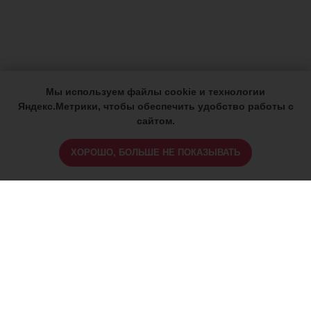
Мы используем файлы cookie и технологии
Яндекс.Метрики, чтобы обеспечить удобство работы с
сайтом.
ХОРОШО, БОЛЬШЕ НЕ ПОКАЗЫВАТЬ
ИМЕЮТСЯ ПРОТИВОПОКАЗАНИЯ,
ПРОКОНСУЛЬТИРУЙТЕСЬ СО
СПЕЦИАЛИСТОМ
18+