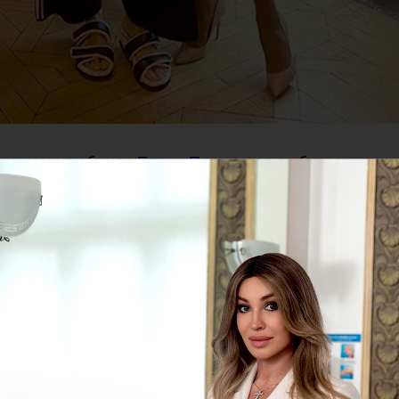
ячо нами любимая
Елена Перминова
выбирает клиник
плотить ваши самые заветные мечты по сохранению 
ике PROFESSIONAL
✨
l-Москва