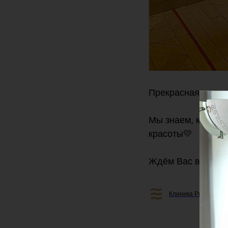
Прекрасная и гор
Мы знаем, как во
красоты💛
Ждём Вас в
клин
Клиника Professiona