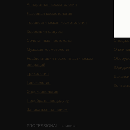
Аппаратная косметология
БАДы
Лазерная косметология
Магазин
Терапевтическая косметология
Цены
Коррекция фигуры
Отзывы
Сочетанные протоколы
Специа
Мужская косметология
О клини
Реабилитация после пластических
Оборуд
операций
Юридич
Трихология
Ваканси
Гинекология
Контакт
Эндокринология
Подобрать процедуру
Записаться на приём
PROFESSIONAL - клиника