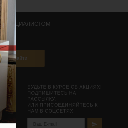
О СПЕЦИАЛИСТОМ
Найти
БУДЬТЕ В КУРСЕ ОБ АКЦИЯХ!
ПОДПИШИТЕСЬ НА
РАССЫЛКУ,
ИЛИ ПРИСОЕДИНЯЙТЕСЬ К
НАМ В СОЦСЕТЯХ!
нты
ьной
вья