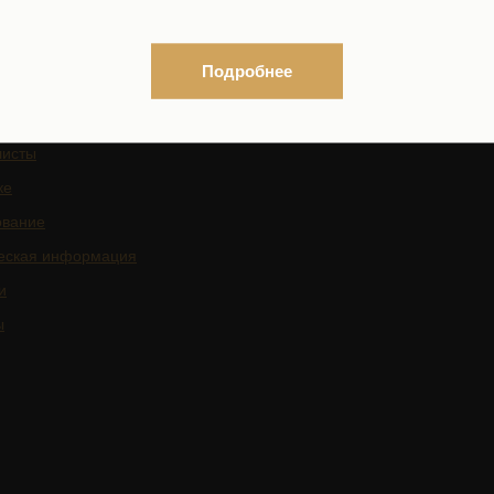
граждан
Подробнее
листы
ке
ование
еская информация
и
ы