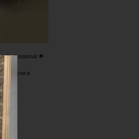
у Professional 🌟
молодости и