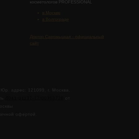
косметологов PROFESSIONAL
в Москве
в Волгограде
Доктор Саромыцкая - официальный
сайт
. адрес: 121099, г. Москва,
сть
Л041-01137-77/00358726
от
Москвы
личной офертой.