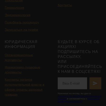
Трихология
Контакты
Гинекология
Эндокринология
Подобрать процедуру
Записаться на приём
ЮРИДИЧЕСКАЯ
БУДЬТЕ В КУРСЕ ОБ
ИНФОРМАЦИЯ
АКЦИЯХ!
ПОДПИШИТЕСЬ НА
Организационные
РАССЫЛКУ,
документы
ИЛИ
ПРИСОЕДИНЯЙТЕСЬ
Нормативно-правовые
К НАМ В СОЦСЕТЯХ!
документы
Контакты органов
исполнительной власти в
сфере охраны здоровья
Нажимая на кнопку, вы даете
граждан
согласие на обработку персональных
данных
и соглашаетесь с
политикой
конфиденциальности