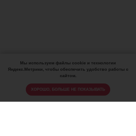
Мы используем файлы cookie и технологии
Яндекс.Метрики, чтобы обеспечить удобство работы с
сайтом.
ХОРОШО, БОЛЬШЕ НЕ ПОКАЗЫВАТЬ
ИМЕЮТСЯ ПРОТИВОПОКАЗАНИЯ,
ПРОКОНСУЛЬТИРУЙТЕСЬ СО
СПЕЦИАЛИСТОМ