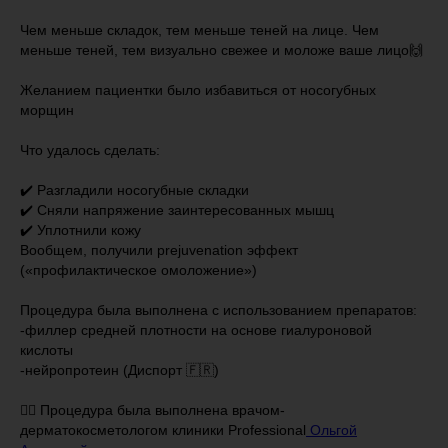
Чем меньше складок, тем меньше теней на лице. Чем
меньше теней, тем визуально свежее и моложе ваше лицо🙌
⠀
Желанием пациентки было избавиться от носогубных
морщин
Что удалось сделать:
⠀
✔️ Разгладили носогубные складки
✔️ Сняли напряжение заинтересованных мышц
✔️ Уплотнили кожу
Вообщем, получили prejuvenation эффект
(«профилактическое омоложение»)
⠀
Процедура была выполнена с использованием препаратов:
-филлер средней плотности на основе гиалуроновой
кислоты
-нейропротеин (Диспорт 🇫🇷)
👩‍⚕️ Процедура была выполнена врачом-
дерматокосметологом клиники Professional
Ольгой