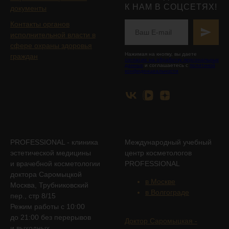
К НАМ В СОЦСЕТЯХ!
документы
Контакты органов
исполнительной власти в
сфере охраны здоровья
Нажимая на кнопку, вы даете
граждан
согласие на обработку персональных
данных
и соглашаетесь с
политикой
конфиденциальности
PROFESSIONAL - клиника
Международный учебный
эстетической медицины
центр косметологов
и врачебной косметологии
PROFESSIONAL
доктора Саромыцкой
в Москве
Москва, Трубниковский
в Волгограде
пер., стр 8/15
Режим работы с 10:00
до 21:00 без перерывов
Доктор Саромыцкая -
и выходных.