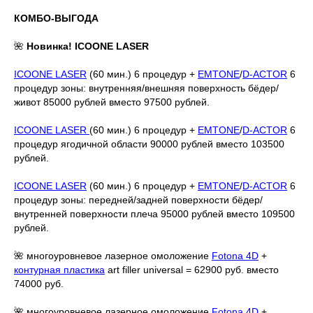
КОМБО-ВЫГОДА
🌺
Новинка! ICOONE LASER
ICOONE LASER
(60 мин.) 6 процедур +
EMTONE
/
D-ACTOR
6
процедур зоны: внутренняя/внешняя поверхность бёдер/
живот 85000 рублей вместо 97500 рублей.
ICOONE LASER
(60 мин.) 6 процедур +
EMTONE
/
D-ACTOR
6
процедур ягодичной области 90000 рублей вместо 103500
рублей.
ICOONE LASER
(60 мин.) 6 процедур +
EMTONE
/
D-ACTOR
6
процедур зоны: передней/задней поверхности бёдер/
внутренней поверхности плеча 95000 рублей вместо 109500
рублей.
🌺 многоуровневое лазерное омоложение
Fotona 4D
+
контурная пластика
art filler universal = 62900 руб. вместо
74000 руб.
🌺 многоуровневое лазерное омоложение
Fotona 4D
+