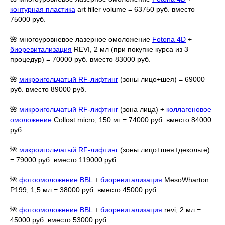
контурная пластика
art filler volume = 63750 руб. вместо
75000 руб.
🌺 многоуровневое лазерное омоложение
Fotona 4D
+
биоревитализация
REVI, 2 мл (при покупке курса из 3
процедур) = 70000 руб. вместо 83000 руб.
🌺
микроигольчатый RF-лифтинг
(зоны лицо+шея) = 69000
руб. вместо 89000 руб.
🌺
микроигольчатый RF-лифтинг
(зона лица) +
коллагеновое
омоложение
Collost micro, 150 мг = 74000 руб. вместо 84000
руб.
🌺
микроигольчатый RF-лифтинг
(зоны лицо+шея+декольте)
= 79000 руб. вместо 119000 руб.
🌺
фотоомоложение BBL
+
биоревитализация
MesoWharton
P199, 1,5 мл = 38000 руб. вместо 45000 руб.
🌺
фотоомоложение BBL
+
биоревитализация
revi, 2 мл =
45000 руб. вместо 53000 руб.