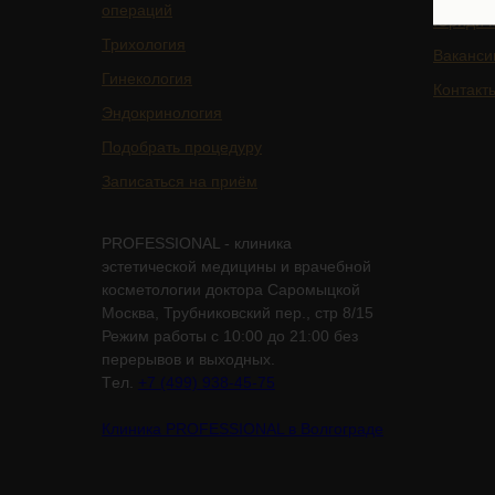
операций
Юридич
Трихология
Ваканси
Гинекология
Контакт
Эндокринология
Подобрать процедуру
Записаться на приём
PROFESSIONAL - клиника
эстетической медицины и врачебной
косметологии доктора Саромыцкой
Москва, Трубниковский пер., стр 8/15
Режим работы с 10:00 до 21:00 без
перерывов и выходных.
Tел.
+7 (499) 938-45-75
Клиника PROFESSIONAL в Волгограде