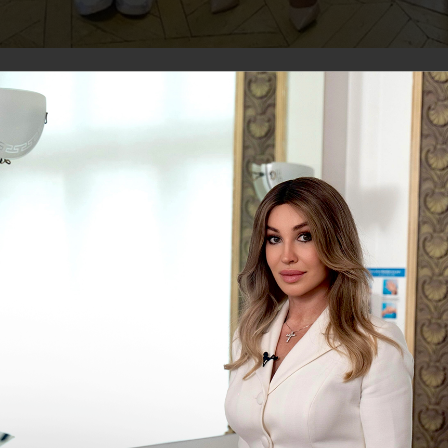
, менеджер стилиста и телеведущего Александра Ро
al
✨
иеся спортом мужчины, всегда в прекрасной форме,
еды усталости, поэтому мужчины тоже делают
Это
💉
l-Москва
ВОПОКАЗАНИЯ, ПРОКОНСУЛЬТИРУЙТЕСЬ С
18+