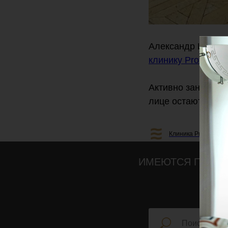
Александр Иванов
клинику Profession
Активно занимающ
лице остаются сл
Клиника Professiona
ИМЕЮТСЯ ПРОТИ