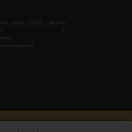
. адрес: 121099, г. Москва,
сть
Л041-01137-77/00358726
от
Москвы
личной офертой.