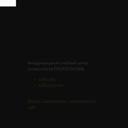
Международный учебный центр
косметологов PROFESSIONAL
в Москве
в Волгограде
Доктор Саромыцкая - официальный
сайт