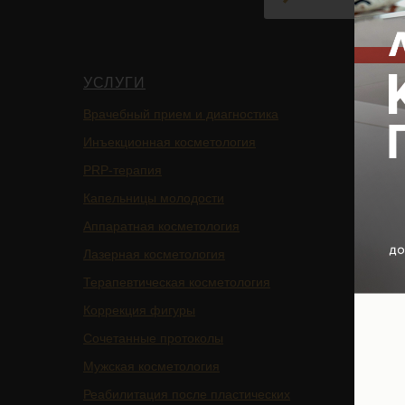
УСЛУГИ
НАВИ
Врачебный прием и диагностика
Главная
Инъекционная косметология
Блог
PRP-терапия
Подписа
Капельницы молодости
Услуги
Аппаратная косметология
БАДы
Лазерная косметология
Магазин
Терапевтическая косметология
Цены
Коррекция фигуры
Отзывы
Сочетанные протоколы
Специа
Мужская косметология
О клини
Реабилитация после пластических
Оборуд