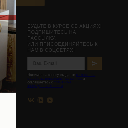
БУДЬТЕ В КУРСЕ ОБ АКЦИЯХ!
ПОДПИШИТЕСЬ НА
РАССЫЛКУ,
ИЛИ ПРИСОЕДИНЯЙТЕСЬ К
НАМ В СОЦСЕТЯХ!
нты
ьной
вья
Нажимая на кнопку, вы даете
согласие на
обработку персональных данных
и
соглашаетесь с
политикой
конфиденциальности