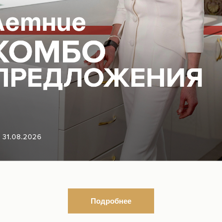
ГАЦИЯ ПО САЙТУ
ЮРИДИЧЕСКАЯ
ИНФОРМАЦИЯ
Организационные документы
Нормативно-правовые докуме
ться на рассылку новостей
Контакты органов исполнител
власти в сфере охраны здоро
граждан
листы
Подробнее
ке
ование