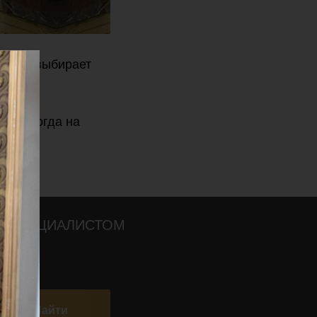
гова, выбирает
 но иногда на
.
О СПЕЦИАЛИСТОМ
Найти