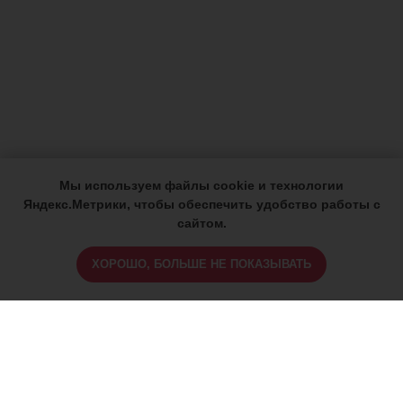
Мы используем файлы cookie и технологии
Яндекс.Метрики, чтобы обеспечить удобство работы с
сайтом.
ХОРОШО, БОЛЬШЕ НЕ ПОКАЗЫВАТЬ
ИМЕЮТСЯ ПРОТИВОПОКАЗАНИЯ,
ПРОКОНСУЛЬТИРУЙТЕСЬ СО
СПЕЦИАЛИСТОМ