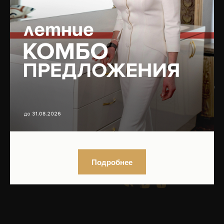
Записаться на приём
ЮРИДИЧЕСКАЯ
БУДЬТЕ В КУРСЕ ОБ
ИНФОРМАЦИЯ
АКЦИЯХ!
ПОДПИШИТЕСЬ НА
Организационные
РАССЫЛКУ,
документы
ИЛИ
ПРИСОЕДИНЯЙТЕСЬ
Нормативно-правовые
К НАМ В СОЦСЕТЯХ!
документы
Контакты органов
исполнительной власти в
сфере охраны здоровья
Нажимая на кнопку, вы даете
граждан
согласие на обработку персональных
данных
и соглашаетесь с
политикой
конфиденциальности
Подробнее