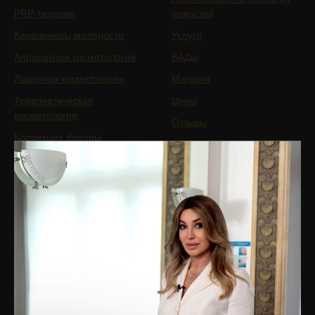
PRP-терапия
новостей
Капельницы молодости
Услуги
Аппаратная косметология
БАДы
Лазерная косметология
Магазин
Терапевтическая
Цены
косметология
Отзывы
Коррекция фигуры
Специалисты
Сочетанные протоколы
О клинике
Мужская косметология
Оборудование
Реабилитация после
Юридическая информация
пластических операций
Вакансии
Трихология
Контакты
Гинекология
Эндокринология
Подобрать процедуру