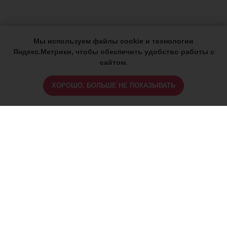
Мы используем файлы cookie и технологии
Яндекс.Метрики, чтобы обеспечить удобство работы с
сайтом.
ХОРОШО, БОЛЬШЕ НЕ ПОКАЗЫВАТЬ
ИМЕЮТСЯ ПРОТИВОПОКАЗАНИЯ,
ПРОКОНСУЛЬТИРУЙТЕСЬ СО
СПЕЦИАЛИСТОМ
18+