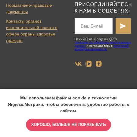
ПРИСОЕДИНЯЙТЕСЬ
Нормативно-правовые
К НАМ В СОЦСЕТЯХ!
документы
Контакты органов
исполнительной власти в
сфере охраны здоровья
Нажимая на кнопку, вы даете
граждан
согласие на обработку персональных
данных
и соглашаетесь с
политикой
конфиденциальности
PROFESSIONAL - клиника
Международный учебный
Мы используем файлы cookie и технологии
эстетической медицины
центр косметологов
Яндекс.Метрики, чтобы обеспечить удобство работы с
и врачебной косметологии
PROFESSIONAL
сайтом.
доктора Саромыцкой
в Москве
Москва, Трубниковский
в Волгограде
пер., стр 8/15
ХОРОШО, БОЛЬШЕ НЕ ПОКАЗЫВАТЬ
Режим работы с 10:00
до 21:00 без перерывов