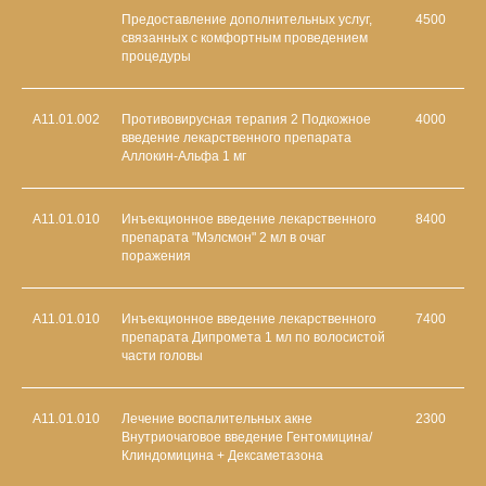
Подробнее
Предоставление дополнительных услуг,
4500
связанных с комфортным проведением
процедуры
A11.01.002
Противовирусная терапия 2 Подкожное
4000
введение лекарственного препарата
Аллокин-Альфа 1 мг
A11.01.010
Инъекционное введение лекарственного
8400
препарата "Мэлсмон" 2 мл в очаг
поражения
A11.01.010
Инъекционное введение лекарственного
7400
препарата Дипромета 1 мл по волосистой
части головы
A11.01.010
Лечение воспалительных акне
2300
Внутриочаговое введение Гентомицина/
Клиндомицина + Дексаметазона