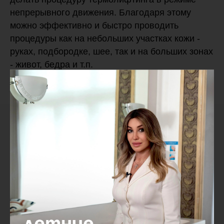
непрерывного движения. Благодаря этому
можно эффективно и быстро проводить
процедуры как на небольших участках кожи -
руках, подбородке, шее, так и на больших зонах
- живот, бедра и т.п.
Результаты
Ярко выраженного лифтинг-эффекта
можно добиться за один курс из 3-6
процедур, которые проводят каждые 10-14