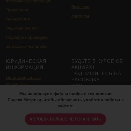
пластических операций
Вакансии
Трихология
Контакты
Гинекология
Эндокринология
Подобрать процедуру
Записаться на приём
ЮРИДИЧЕСКАЯ
БУДЬТЕ В КУРСЕ ОБ
ИНФОРМАЦИЯ
АКЦИЯХ!
ПОДПИШИТЕСЬ НА
Организационные
РАССЫЛКУ,
документы
ИЛИ
ПРИСОЕДИНЯЙТЕСЬ
Нормативно-правовые
Мы используем файлы cookie и технологии
К НАМ В СОЦСЕТЯХ!
документы
Яндекс.Метрики, чтобы обеспечить удобство работы с
сайтом.
Контакты органов
исполнительной власти в
ХОРОШО, БОЛЬШЕ НЕ ПОКАЗЫВАТЬ
сфере охраны здоровья
Нажимая на кнопку, вы даете
граждан
согласие на обработку персональных