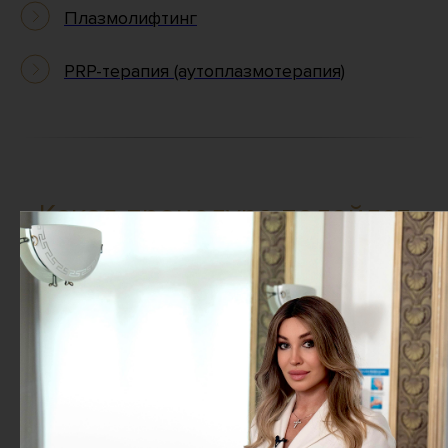
Плазмолифтинг
PRP-терапия (аутоплазмотерапия)
Какая процедура подойдет
именно вам?
Высококвалифицированные специалисты
международного уровня в клинике
косметологии PROFESSIONAL подбирают для
каждого пациента индивидуальную программу,
которая может сочетать как несколько видов
процедур, так и состоять только из курса