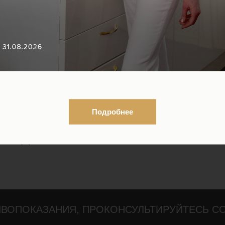
золотым дуэтом красоты и здоровья, а всё
обменные процессы, благодаря чему
ировые отложения
Подробнее
й упругости кожи
ым эффектом.
ВОПОКАЗАНИЯ, ПРОКОНСУЛЬТИРУЙТЕСЬ С