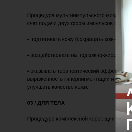
Процедура мультиимпульсного микроигол
счет подачи двух форм импульсов способ
• подтягивать кожу (сокращать кожный ло
• воздействовать на подкожно-жировую к
• оказывать терапевтический эффект - р
выраженность гиперпигментации и акне (
улучшать качество кожи.
03 / ДЛЯ ТЕЛА
Процедура комплексной коррекции фигу