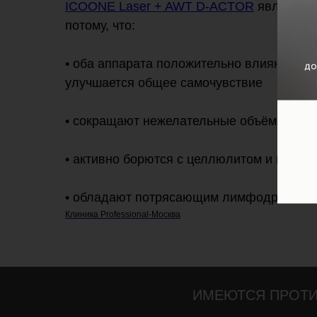
ICOONE Laser + AWT D-ACTOR
является 
потому, что:
• оба аппарата положительно влияют на 
улучшается общее самочувствие
• сокращают нежелательные объёмы и ж
• активно борются с целлюлитом и потере
• обладают потрясающим лимфодренажн
Клиника Professional-Москва
ИМЕЮТСЯ ПРОТИ