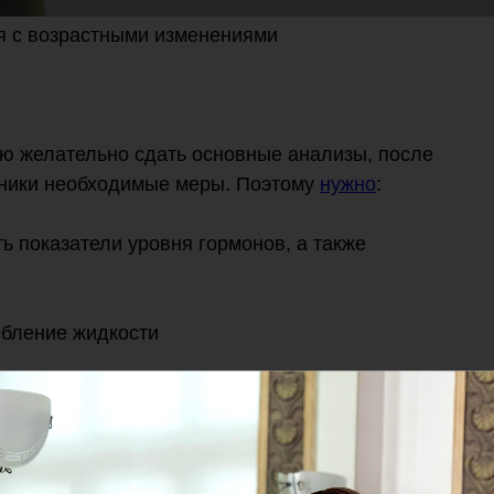
я с возрастными изменениями
ю желательно сдать основные анализы, после
иники необходимые меры. Поэтому
нужно
:
ть показатели уровня гормонов, а также
ебление жидкости