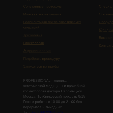
Сочетанные протоколы
Специа
Мужская косметология
О клини
Реабилитация после пластических
Оборуд
операций
Юридич
Трихология
Ваканси
Гинекология
Контакт
Эндокринология
Подобрать процедуру
Записаться на приём
PROFESSIONAL - клиника
эстетической медицины и врачебной
косметологии доктора Саромыцкой
Москва, Трубниковский пер., стр 8/15
Режим работы с 10:00 до 21:00 без
перерывов и выходных.
Tел.
+7 (499) 938-45-75