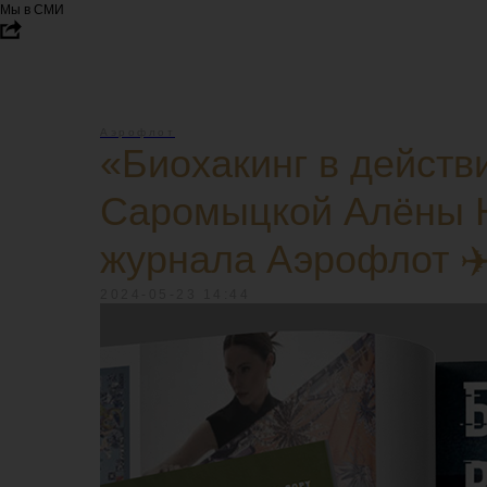
Мы в СМИ
Аэрофлот
«Биохакинг в действ
Саромыцкой Алёны 
журнала Аэрофлот ✈
2024-05-23 14:44