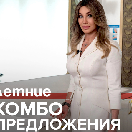
ьчатого
RF-лифтинга SYLFIRM X
, которая за
на:
скут)
летчатку
аботать с сосудистыми нарушениями, сокращать
воспаления), а также в целом комплексно
ры