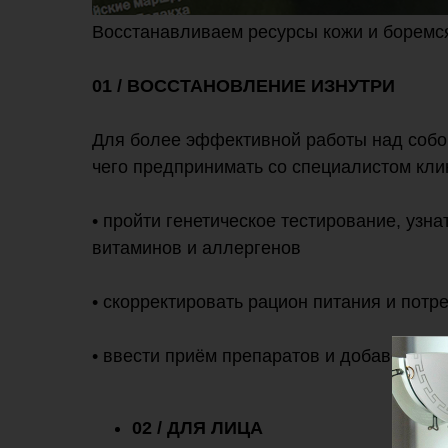
Восстанавливаем ресурсы кожи и боремс
01 / ВОССТАНОВЛЕНИЕ ИЗНУТРИ
Для более эффективной работы над собо
чего предпринимать со специалистом кл
• пройти генетическое тестирование, узна
витаминов и аллергенов
• скорректировать рацион питания и потр
• ввести приём препаратов и добавок
02 / ДЛЯ ЛИЦА