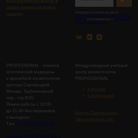
исполнительной власти в
сфере охраны здоровья
Нажимая на кнопку, вы даете
граждан
согласие на обработку персональных
данных
и соглашаетесь с
политикой
конфиденциальности
PROFESSIONAL - клиника
Международный учебный
эстетической медицины
центр косметологов
и врачебной косметологии
PROFESSIONAL
доктора Саромыцкой
в Москве
Москва, Трубниковский
в Волгограде
пер., стр 8/15
Режим работы с 10:00
до 21:00 без перерывов
Доктор Саромыцкая -
и выходных.
официальный сайт
Tел.
+7 (499) 938-45-75
Клиника PROFESSIONAL в