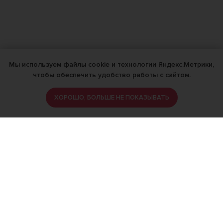
Мы используем файлы cookie и технологии Яндекс.Метрики,
чтобы обеспечить удобство работы с сайтом.
ХОРОШО, БОЛЬШЕ НЕ ПОКАЗЫВАТЬ
ИМЕЮТСЯ ПРОТИВОПОКАЗАНИЯ,
ПРОКОНСУЛЬТИРУЙТЕСЬ СО
СПЕЦИАЛИСТОМ
18+