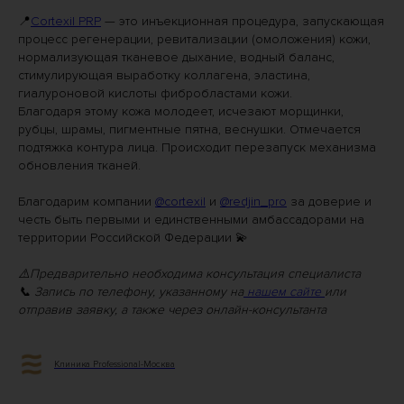
📍
Cortexil PRP
— это инъекционная процедура, запускающая
процесс регенерации, ревитализации (омоложения) кожи,
нормализующая тканевое дыхание, водный баланс,
стимулирующая выработку коллагена, эластина,
гиалуроновой кислоты фибробластами кожи.
Благодаря этому кожа молодеет, исчезают морщинки,
рубцы, шрамы, пигментные пятна, веснушки. Отмечается
подтяжка контура лица. Происходит перезапуск механизма
обновления тканей.
Благодарим компании
@cortexil
и
@redjin_pro
за доверие и
честь быть первыми и единственными амбассадорами на
территории Российской Федерации 💫
⚠️Предварительно необходима консультация специалиста
📞 Запись по телефону, указанному на
нашем сайте
или
отправив заявку, а также через онлайн-консультанта
Клиника Professional-Москва