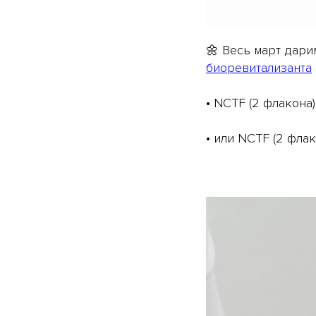
🌼 Весь март дари
биоревитализанта
• NCTF (2 флакона)
• или NCTF (2 флак