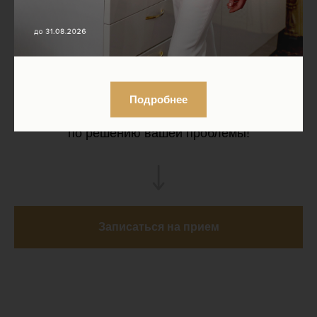
процедур, так и состоять только из курса
конкретного воздействия для достижения
самого значительного эффекта.
Запишитесь на первичный прием врача-
косметолога
(осмотр, диагностика) прямо
Подробнее
сейчас и получите индивидуальную программу
по решению вашей проблемы!
Записаться на прием