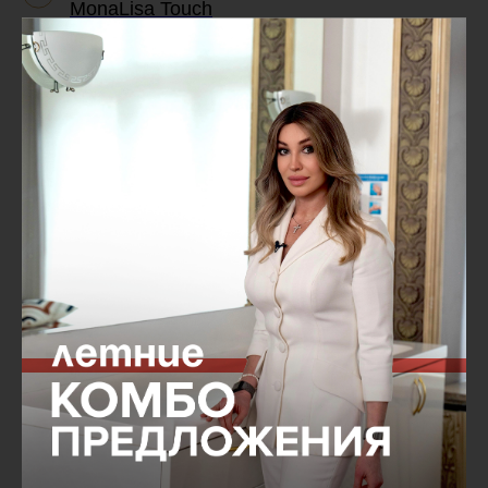
MonaLisa Touch
Интимная реабилитация EMSELLA
(Эмселла)
Какая процедура подойдет
именно вам?
Высококвалифицированные специалисты
международного уровня в клинике
косметологии PROFESSIONAL подбирают для
каждого пациента индивидуальную программу,
которая может сочетать как несколько видов